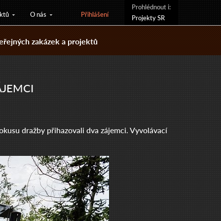
Prohlédnout i:
ktů
O nás
Přihlášení
Projekty SR
řejných zakázek a projektů
ÁJEMCI
kusu dražby přihazovali dva zájemci. Vyvolávací