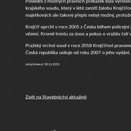
Poslední z možných právních překážek byla vyřešen
krajského soudu, který v létě zamítl žalobu Krejčíř
majetkových ale takový přepis nebyl možný, protože
Krejčíř uprchl v roce 2005 z Česka během policejní p
vězení. Kromě trestu za únos a pokus o vraždu čelí v
Pražský vrchní soud v roce 2018 Krejčířovi pravomo
Česká republika usiluje od roku 2007 o jeho vydání.
zdroj:Idnes.cz 30.11.2021
Zpět na Stavebnictví aktuálně