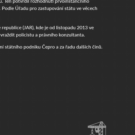
. Ten potvrdil rozhodnutí prvoinstančního
át. Podle Úřadu pro zastupování státu ve věcech
 republice (JAR), kde je od listopadu 2013 ve
avraždit policistu a právního konzultanta.
í státního podniku Čepro a za řadu dalších činů.