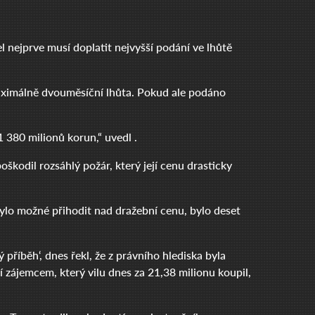
 nejprve musí doplatit nejvyšší podání ve lhůtě
aximálně dvouměsíční lhůta. Pokud ale podáno
1 380 milionů korun,“ uvedl .
oškodil rozsáhlý požár, který její cenu drasticky
bylo možné přihodit nad dražební cenu, bylo deset
příběh‘, dnes řekl, že z právního hlediska byla
í zájemcem, který vilu dnes za 21,38 milionu koupil,