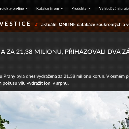
rojekty on-line
Katalog firem
Produkty
Vyhledávání proje
 V E S T I C E
//
aktuální ONLINE databáze soukromých a ve
A ZA 21,38 MILIONU, PŘIHAZOVALI DVA Z
u Prahy byla dnes vydražena za 21,38 milionu korun. V osmém po
 pokusu vilu vydražit loni v srpnu.