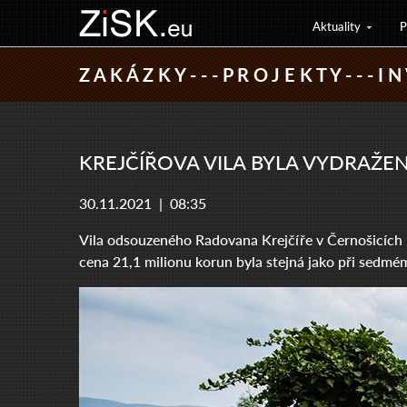
Aktuality
P
Z A K Á Z K Y - - - P R O J E K T Y - - - I N
KREJČÍŘOVA VILA BYLA VYDRAŽEN
30.11.2021 |
08:35
Vila odsouzeného Radovana Krejčíře v Černošicích 
cena 21,1 milionu korun byla stejná jako při sedmém