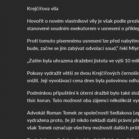
Krejčířova vila
Hovořit o novém vlastníkovi vily je však podle prez
stanovené soudním exekutorem v usnesení o příkle
Proti tomuto písemnému usnesení lze před nabytím
bude, začne se jím zabývat odvolací soud,“ řekl Mlyn
„Zatím byla uhrazena dražební jistota ve výši 10 mil
Pokusy vydražit větší ze dvou Krejčířových černošick
snížil. Její vyvolávací cena dnes byla polovinou od
Podmínkou připuštění k úterní dražbě bylo také slož
tisíc korun. Tuto možnost oba zájemci několikrát vyu
Advokát Roman Tomek ze společnosti Sedlakova Legal,
vydražena proto, že již nikdo nekladl další právní 
však Tomek označuje všechny možnosti dalších průta