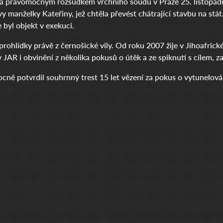
a pravomocným rozsudkem vrchního soudu v Praze 25. listopadu
ovy manželky Kateřiny, jež chtěla převést chátrající stavbu na st
 byl objekt v exekuci.
rohlídky právě z černošické vily. Od roku 2007 žije v Jihoafrické
 JAR i obvinění z několika pokusů o útěk a ze spiknutí s cílem, z
cně potvrdil souhrnný trest 15 let vězení za pokus o vytunelován