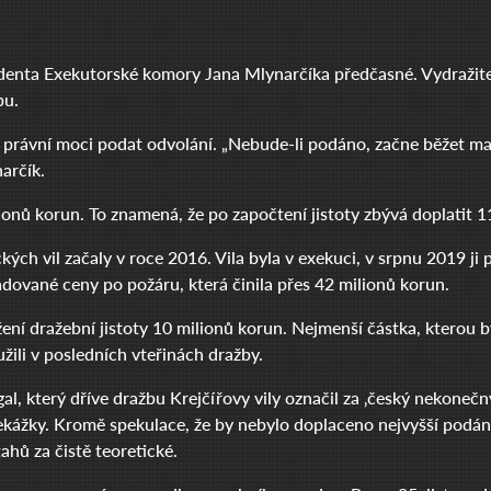
identa Exekutorské komory Jana Mlynarčíka předčasné. Vydražitel
pu.
 právní moci podat odvolání. „Nebude-li podáno, začne běžet m
arčík.
ionů korun. To znamená, že po započtení jistoty zbývá doplatit 1
ých vil začaly v roce 2016. Vila byla v exekuci, v srpnu 2019 ji p
hadované ceny po požáru, která činila přes 42 milionů korun.
ení dražební jistoty 10 milionů korun. Nejmenší částka, kterou 
žili v posledních vteřinách dražby.
 který dříve dražbu Krejčířovy vily označil za ‚český nekonečný 
překážky. Kromě spekulace, že by nebylo doplaceno nejvyšší podán
hů za čistě teoretické.