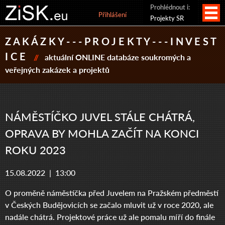
Prohlédnout i:
Přihlášení
Projekty SR
Z A K Á Z K Y - - - P R O J E K T Y - - - I N V E S T
I C E
//
aktuální ONLINE databáze soukromých a
veřejných zakázek a projektů
NÁMĚSTÍČKO JUVEL STÁLE CHÁTRÁ,
OPRAVA BY MOHLA ZAČÍT NA KONCI
ROKU 2023
15.08.2022 |
13:00
O proměně náměstíčka před Juvelem na Pražském předměstí
v Českých Budějovicích se začalo mluvit už v roce 2020, ale
nadále chátrá. Projektové práce už ale pomalu míří do finále