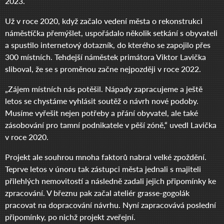
2023.
Už v roce 2020, když začalo vedení města o rekonstrukci
náměstíčka přemýšlet, uspořádalo několik setkání s obyvateli
a spustilo internetový dotazník, do kterého se zapojilo přes
300 místních. Tehdejší náměstek primátora Viktor Lavička
sliboval, že se s proměnou začne nejpozději v roce 2022.
„Zájem místních nás potěšil. Nápady zapracujeme a ještě
letos se chystáme vyhlásit soutěž o návrh nové podoby.
Musíme vyřešit nejen potřeby a přání obyvatel, ale také
zásobování pro tamní podnikatele v pěší zóně,“ uvedl Lavička
v roce 2020.
Projekt ale souhrou mnoha faktorů nabral velké zpoždění.
Teprve letos v únoru tak zástupci města jednali s majiteli
přilehlých nemovitostí a následně zadali jejich připomínky ke
zpracování. V březnu pak začal ateliér grasse-gogolák
pracovat na dopracování návrhu. Nyní zapracovává poslední
připomínky, po nichž projekt zveřejní.