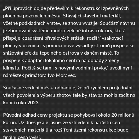
„Při úpravách dojde především k rekonstrukci zpevněných
ploch na pozemcích města. Stávající stavební materiál,
včetně podkladních vrstev, se znovu využije. Součástí návrhu
je zbudování systému modro-zelené infrastruktury, která
přispěje k zadržení přívalových srážek, rozšíří vsakovací
plochy v území a i s pomocí nové výsadby stromů přispěje ke
snižování efektu tepelného ostrova v daném místě. To
přispěje k adaptaci lokálního centra na dopady změny
klimatu. Počítá se tam i s novými vodními prvky,“ uvedl nyní
náměstek primátora Ivo Moravec.
Současné vedení města odhaduje, že při rychlém projednání
všech povolení a výběru zhotovitele by stavba mohla začít na
konci roku 2023.
Původní odhad ceny projektu se pohyboval okolo 20 milionů
korun. Už dnes je ale jasné, že vzhledem k nárůstu cen
stavebních materiálů a rozšíření území rekonstrukce bude
finální cena vyšší.