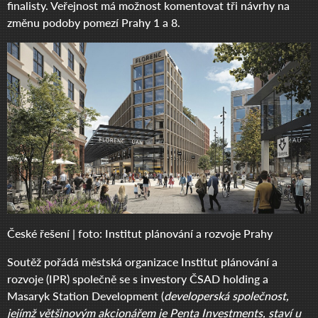
finalisty. Veřejnost má možnost komentovat tři návrhy na
změnu podoby pomezí Prahy 1 a 8.
České řešení | foto: Institut plánování a rozvoje Prahy
Soutěž pořádá městská organizace Institut plánování a
rozvoje (IPR) společně se s investory ČSAD holding a
Masaryk Station Development (
developerská společnost,
jejímž většinovým akcionářem je Penta Investments, staví u