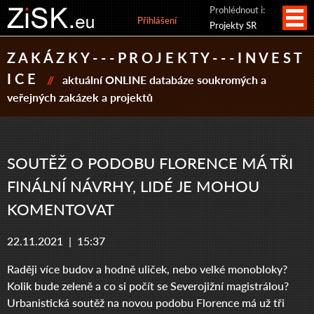
Prohlédnout i:
Přihlášení
Projekty SR
Z A K Á Z K Y - - - P R O J E K T Y - - - I N V E S T
I C E
//
aktuální ONLINE databáze soukromých a
veřejných zakázek a projektů
SOUTĚŽ O PODOBU FLORENCE MÁ TŘI
FINÁLNÍ NÁVRHY, LIDÉ JE MOHOU
KOMENTOVAT
22.11.2021 |
15:37
Raději více budov a hodně uliček, nebo velké monobloky?
Kolik bude zeleně a co si počít se Severojižní magistrálou?
Urbanistická soutěž na novou podobu Florence má už tři