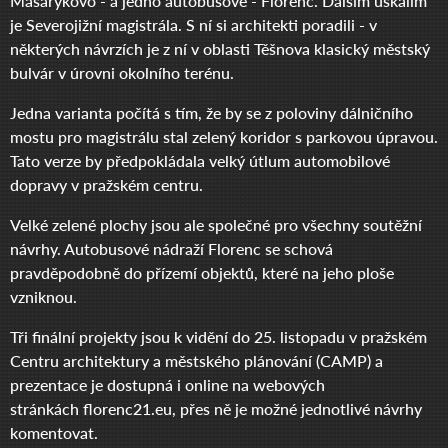
Masarykovo - a jedno autobusové - Florenc. Dalším úskalím
je Severojižní magistrála. S ní si architekti poradili - v
některých návrzích je z ní v oblasti Těšnova klasický městský
bulvár v úrovni okolního terénu.
Jedna varianta počítá s tím, že by se z poloviny dálničního
mostu pro magistrálu stal zelený koridor s parkovou úpravou.
Tato verze by předpokládala velký útlum automobilové
dopravy v pražském centru.
Velké zelené plochy jsou ale společné pro všechny soutěžní
návrhy. Autobusové nádraží Florenc se schová
pravděpodobně do přízemí objektů, které na jeho ploše
vzniknou.
Tři finální projekty jsou k vidění do 25. listopadu v pražském
Centru architektury a městského plánování (CAMP) a
prezentace je dostupná i online na webových
stránkách florenc21.eu, přes ně je možné jednotlivé návrhy
komentovat.