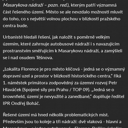
Masarykova nádraží – pozn. red.
), kterým patří významná
část řešeného území. Město se ale nevzdalo možnosti mluvit
do toho, co s největší volnou plochou v blízkosti pražského
centra bude.
Urbanisté hledali řešení, jak naložit s poměrně velkým
územím, které zahrnuje autobusové nádraží i s navazujícím
prostranstvím směřujícím k Masarykovu nádraží, a zamýšleli
se i nad osudem Těšnova.
„Lokalita Florence je pro město klíčová - jedná se o významný
dopravní uzel a prostor v blízkosti historického centra,“ říká
1. náměstek primátora zodpovědný za územní rozvoj Petr
Hlaváček (Spojené síly pro Prahu / TOP 09). „Jedná se o
brownfield, území je nevyužité a zanedbané,“ doplňuje ředitel
IPR Ondřej Boháč.
Řešené území má hned několik problematických míst.
Především jsou to koleje a tři nádraží: dvě vlaková - hlavní a