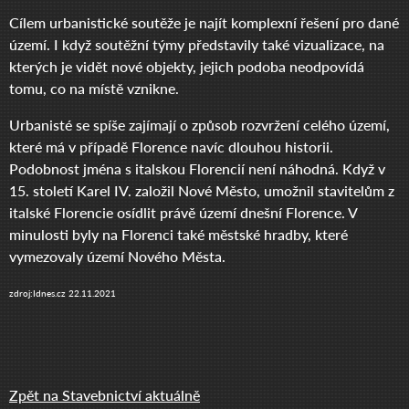
Cílem urbanistické soutěže je najít komplexní řešení pro dané
území. I když soutěžní týmy představily také vizualizace, na
kterých je vidět nové objekty, jejich podoba neodpovídá
tomu, co na místě vznikne.
Urbanisté se spíše zajímají o způsob rozvržení celého území,
které má v případě Florence navíc dlouhou historii.
Podobnost jména s italskou Florencií není náhodná. Když v
15. století Karel IV. založil Nové Město, umožnil stavitelům z
italské Florencie osídlit právě území dnešní Florence. V
minulosti byly na Florenci také městské hradby, které
vymezovaly území Nového Města.
zdroj:Idnes.cz 22.11.2021
Zpět na Stavebnictví aktuálně