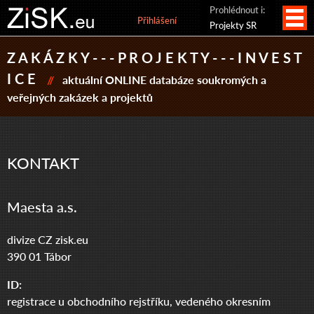
Prohlédnout i:
Přihlášení
Projekty SR
Z A K Á Z K Y - - - P R O J E K T Y - - - I N V E S T
I C E
//
aktuální ONLINE databáze soukromých a
veřejných zakázek a projektů
KONTAKT
Maesta a.s.
divize CZ zisk.eu
390 01 Tábor
ID:
registrace u obchodního rejstříku, vedeného okresním