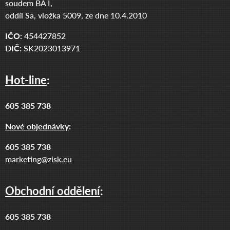
soudem BA I,
oddíl Sa, vložka 5009, ze dne 10.4.2010
IČO:
454427852
DIČ:
SK2023013971
Hot-line
:
605 385 738
Nové objednávky
:
605 385 738
marketing@zisk.eu
Obchodní oddělení
:
605 385 738