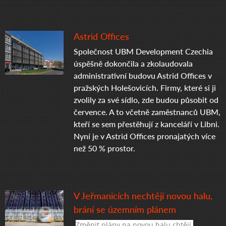
Astrid Offices
Společnost UBM Development Czechia
úspěšně dokončila a zkolaudovala
administrativní budovu Astrid Offices v
pražských Holešovicích. Firmy, které si ji
zvolily za své sídlo, zde budou působit od
července. A to včetně zaměstnanců UBM,
kteří se sem přestěhují z kanceláří v Libni.
Nyní je v Astrid Offices pronajatých více
než 50 % prostor.
V Jeřmanicích nechtějí novou halu,
brání se územním plánem
Změnit plány na novou halu chtějí 