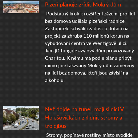
Plzeň plánuje zřídit Mokrý dům
Podstatný krok k rozšíření zázemí pro lidi
bez domova udělala plzeňská radnice.
Zastupitelé schválili žádost o dotaci na
projekt za zhruba 110 milionů korun na
vybudování centra ve Wenzigově ulici.
Tam již funguje azylový dům provozovaný
Charitou. K němu má podle plánu přibýt
mimo jiné takzvaný Mokrý dům zaměřený
na lidi bez domova, kteří jsou závislí na
alkoholu.
Než dojde na tunel, mají silnici V
Holešovičkách zklidnit stromy a
trolejbus
Stromy, popínavé rostliny místo svodidel