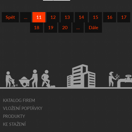
Spět
...
11
12
13
14
15
16
17
18
19
20
...
Dále
KATALOG FIREM
VLOŽENÍ POPTÁVKY
PRODUKTY
KE STAŽENÍ