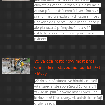
obyvatelé i vedení Jeřmanic. Hala by měla 
zabrat přes 17 tisíc metrů čtverečních ve 
svahu hned u sjezdu z rychlostní silnice z 
Hodkovic do Liberce. Podle vedení obce je 
ale plánovaná průmyslová hala s 19 
nakládacími rampami v rozporu s územním 
plánem.
Ve Varech roste nový most přes
Ohři, lidé na stavbu mohou dohlížet
z lávky
Až do osmnáctimetrové hloubky musejí 
vrtat specialisté společnosti Eurovia při 
zakládání pilířů nového mostu přes Ohři v 
karlovarské části Dvory. Aktuálně dokončují 
druhý z nich. 