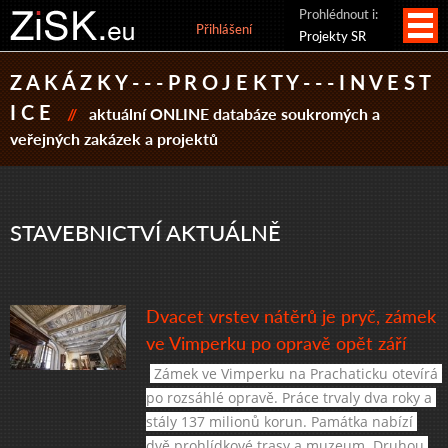
Prohlédnout i:
Přihlášení
Projekty SR
Z A K Á Z K Y - - - P R O J E K T Y - - - I N V E S T
I C E
//
aktuální ONLINE databáze soukromých a
veřejných zakázek a projektů
STAVEBNICTVÍ AKTUÁLNĚ
Dvacet vrstev nátěrů je pryč, zámek
ve Vimperku po opravě opět září
 Zámek ve Vimperku na Prachaticku otevírá 
po rozsáhlé opravě. Práce trvaly dva roky a 
stály 137 milionů korun. Památka nabízí 
dvě prohlídkové trasy a muzeum. Druhou 