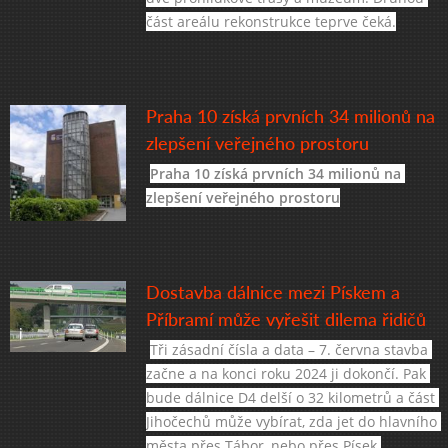
část areálu rekonstrukce teprve čeká.
Praha 10 získá prvních 34 milionů na
zlepšení veřejného prostoru
Praha 10 získá prvních 34 milionů na 
zlepšení veřejného prostoru
Dostavba dálnice mezi Pískem a
Příbramí může vyřešit dilema řidičů
Tři zásadní čísla a data – 7. června stavba 
začne a na konci roku 2024 ji dokončí. Pak 
bude dálnice D4 delší o 32 kilometrů a část 
Jihočechů může vybírat, zda jet do hlavního 
města přes Tábor, nebo přes Písek.