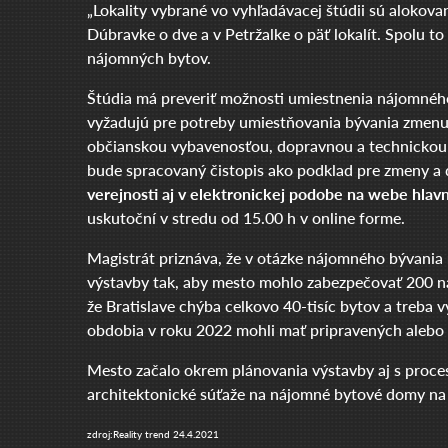
„Lokality vybrané vo vyhľadávacej štúdii sú alokov
Dúbravke o dve a v Petržalke o päť lokalít. Spolu to 
nájomných bytov.
Štúdia má preveriť možnosti umiestnenia nájomnéh
vyžadujú pre potreby umiestňovania bývania zmenu
občianskou vybavenosťou, dopravnou a technickou in
bude spracovaný čistopis ako podklad pre zmeny a
verejnosti aj v elektronickej podobe na webe hla
uskutoční v stredu od 15.00 h v online forme.
Magistrát priznáva, že v otázke nájomného bývania
výstavby tak, aby mesto mohlo zabezpečovať 200 ná
že Bratislave chýba celkovo 40-tisíc bytov a treba
obdobia v roku 2022 mohli mať pripravených alebo 
Mesto začalo okrem plánovania výstavby aj s proces
architektonické súťaže na nájomné bytové domy n
zdroj:Reality trend 24.4.2021