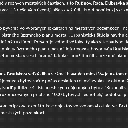
ané v rôznych mestských častiach, a to
Ružinov, Rača, Dúbravka a
tvorí 13 riešených území," píše sa v štúdii, ktorá ponúka aj vari
o bývania vo vybraných lokalitách na mestských pozemkoch i na
 platného územného plánu mesta. „Urbanistická štúdia navrhuj
fraštruktúrou. Preveruje jednotlivé lokality ako alternatívne r
 doplnky územného plánu mesta," informovala hovorkyňa Bratisl
vného mesta
v sekcii úradná tabuľa s použitím filtra územné pláno
má Bratislava veľký dlh a v rámci hlavných miest V4 je na tom n
jomných bytov ročne počas desiatich rokov," vyhlásil v októbri
 vytvoriť približne 4-tisíc mestských nájomných bytov. "Rozbehli
rozpracovaných približne 1000 bytových jednotiek," podotkol pr
om prípravy rekonštrukcie objektov vo svojom vlastníctve. Brati
a mestských pozemkoch.