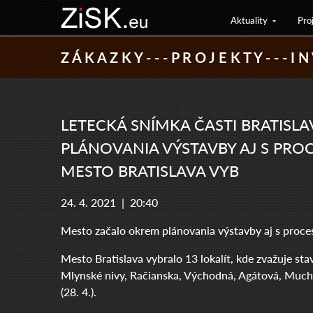
Aktuality
Pro
Z Á K A Z K Y - - - P R O J E K T Y - - - I N 
LETECKÁ SNÍMKA ČASTI BRATISL
PLÁNOVANIA VÝSTAVBY AJ S PR
MESTO BRATISLAVA VYB
24. 4. 2021 |
20:40
Mesto začalo okrem plánovania výstavby aj s proce
Mesto Bratislava vybralo 13 lokalít, kde zvažuje st
Mlynské nivy, Račianska, Východná, Agátová, Muchov
(28. 4.).