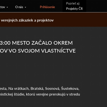
Pozrieť aj:
ktov
O nás
Prihlásenie
Projekty ČR
verejných zákaziek a projektov
 13:00 MESTO ZAČALO OKREM
TOV VO SVOJOM VLASTNÍCTVE
cesta, Na vrátkach, Bratská, Sosnová, Šustekova,
tickej štúdie, ktorú verejne prerokujú v stredu