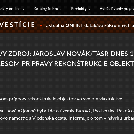
jekty on-line
Katalóg firiem
Produkty
Vyhľadávanie proje
V E S T Í C I E
//
aktuálna ONLINE databáza súkromných a 
AVY ZDROJ: JAROSLAV NOVÁK/TASR DNES
OCESOM PRÍPRAVY REKONŠTRUKCIE OBJEK
som prípravy rekonštrukcie objektov vo svojom vlastníctve
avať nové nájomné byty. Ide o územia Bazová, Pastierska, Pekná 
o námestie a Viedenská cesta. Informuje o tom v návrhu urbanis