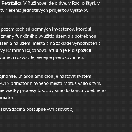
 Petržalka.
V Ružinove ide o dve, v Rači o štyri, v
anty riešenia jednotlivých projektov výstavby
 pozemkoch súkromných investorov, ktoré si
e zmeny funkčného využitia územia s potrebnou
iešenia na území mesta a na základe vyhodnotenia
avy Katarína Rajčanová
. Štúdia je k dispozícii
vanie a rozvoj. Jej verejné prerokovanie sa
ajhoršie.
„Našou ambíciou je nastaviť systém
 2019 primátor hlavného mesta Matúš Vallo s tým,
 sme všetky procesy tak, aby sme do konca volebného
imátor.
slava začína postupne vyhlasovať aj