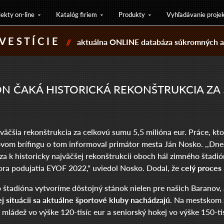
jekty on-line
Katalóg firiem
Produkty
Vyhľadávanie proje
V E S T Í C I E
//
aktuálna ONLINE databáza súkromných a 
N ČAKÁ HISTORICKÁ REKONŠTRUKCIA ZA 
jväčšia rekonštrukcia za celkovú sumu 5,5 milióna eur. Práce, kt
čovom brífingu o tom informoval primátor mesta Ján Nosko. ,,
 historicky najväčšej rekonštrukcii oboch hál zimného štadióna.
ra podujatia EYOF 2022," uviedol Nosko. Dodal, že
celý proces
 štadióna vytvoríme dôstojný stánok nielen pre našich Baranov, 
j situácii sa aktuálne športové kluby nachádzajú
. Na mestskom z
mládež vo výške 120-tisíc eur a seniorský hokej vo výške 150-tis