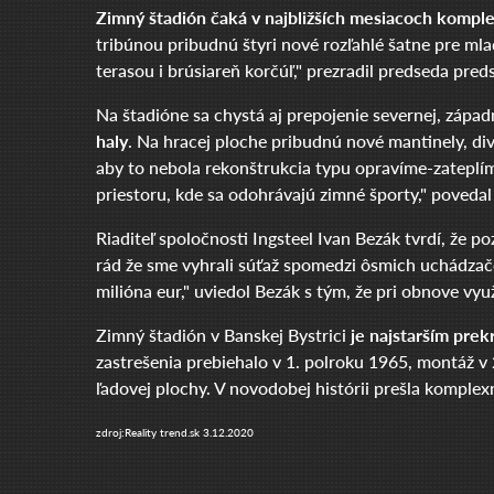
Zimný štadión čaká v najbližších mesiacoch kompl
tribúnou pribudnú štyri nové rozľahlé šatne pre mla
terasou i brúsiareň korčúľ," prezradil predseda pre
Na štadióne sa chystá aj prepojenie severnej, západn
haly
. Na hracej ploche pribudnú nové mantinely, div
aby to nebola rekonštrukcia typu opravíme-zateplím
priestoru, kde sa odohrávajú zimné športy," povedal
Riaditeľ spoločnosti Ingsteel Ivan Bezák tvrdí, že 
rád že sme vyhrali súťaž spomedzi ôsmich uchádzač
milióna eur," uviedol Bezák s tým, že pri obnove vyu
Zimný štadión v Banskej Bystrici
je najstarším pre
zastrešenia prebiehalo v 1. polroku 1965, montáž v
ľadovej plochy. V novodobej histórii prešla komple
zdroj:Reality trend.sk 3.12.2020