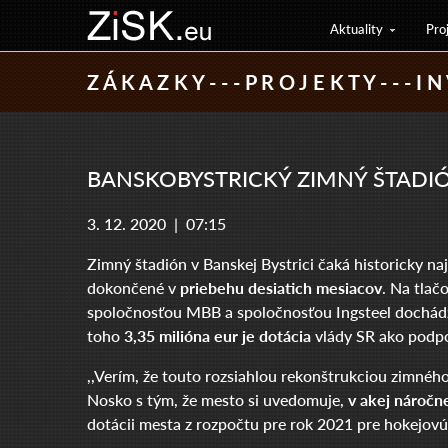
Aktuality
Pro
Z Á K A Z K Y - - - P R O J E K T Y - - - I N 
BANSKOBYSTRICKÝ ZIMNÝ ŠTADIÓ
3. 12. 2020 |
07:15
Zimný štadión v Banskej Bystrici čaká historicky na
dokončené v
priebehu desiatich mesiacov
. Na tla
spoločnosťou MBB a spoločnosťou Ingsteel dochádza k
toho
3,35 milióna eur je dotácia
vlády SR ako podpo
,,Verím, že touto rozsiahlou rekonštrukciou zimného
Nosko s tým, že mesto si uvedomuje,
v akej náročne
dotácii mesta z rozpočtu pre rok 2021 pre hokejovú 