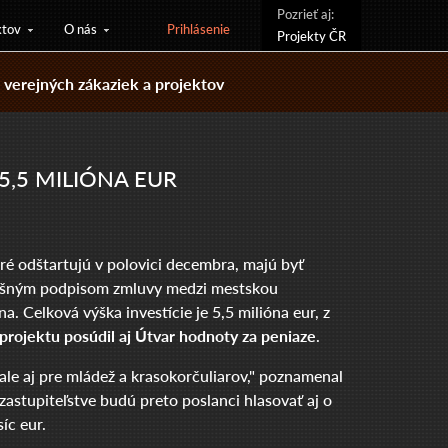
Pozrieť aj:
ktov
O nás
Prihlásenie
Projekty ČR
verejných zákaziek a projektov
5,5 MILIÓNA EUR
oré odštartujú v polovici decembra, majú byť
Dnešným podpisom zmluvy medzi mestskou
 Celková výška investície je 5,5 milióna eur, z
 projektu posúdil aj Útvar hodnoty za peniaze
.
ale aj pre mládež a krasokorčuliarov," poznamenal
astupiteľstve budú preto poslanci hlasovať aj o
íc eur.