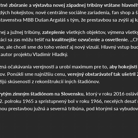
etné zbúranie a výstavba novej západnej tribúny vrátane hlavn
dých hokejistov, nové centrálne sociálne zariadenia, fan shop a 
dstavenstva MBB Dušan Argaláš s tým, že prestavbou sa zvýši aj k
ej a južnej tribúny,
zateplenie
všetkých objektov, výmena všetký
áci sa zas môžu tešiť na
kvalitnejšie ozvučenie a osvetlenie
. ,,
e, ale chceli sme do toho vniesť aj nový vizuál. Hlavný vstup b
 autor projektu Vladimír Hladký.
pozná očakávania verejnosti a urobí maximum pre to,
aby hokejisti
ov. Ponúkli sme najnižšiu cenu,
verejný obstarávateľ tak ušetri
žijú skúsenosti z rekonštrukcií iných štadiónov.
krytým zimným štadiónom na Slovensku
, ktorý v roku 2016 osláv
 2. polroku 1965 a sprístupnený bol v roku 1966, necelých desa
xnou prestavbou južná a severná tribúna, pod ktorými sa vybudov