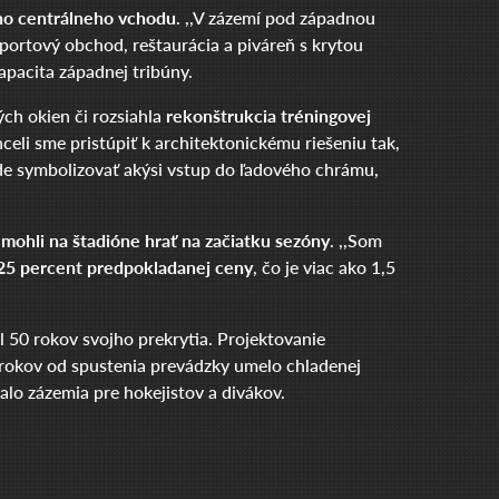
ého centrálneho vchodu
. ,,V zázemí pod západnou
športový obchod, reštaurácia a piváreň s krytou
apacita západnej tribúny.
ch okien či rozsiahla
rekonštrukcia tréningovej
Chceli sme pristúpiť k architektonickému riešeniu tak,
ude symbolizovať akýsi vstup do ľadového chrámu,
 mohli na štadióne hrať na začiatku sezóny
. ,,Som
l 25 percent predpokladanej ceny
, čo je viac ako 1,5
il 50 rokov svojho prekrytia. Projektovanie
ť rokov od spustenia prevádzky umelo chladenej
alo zázemia pre hokejistov a divákov.