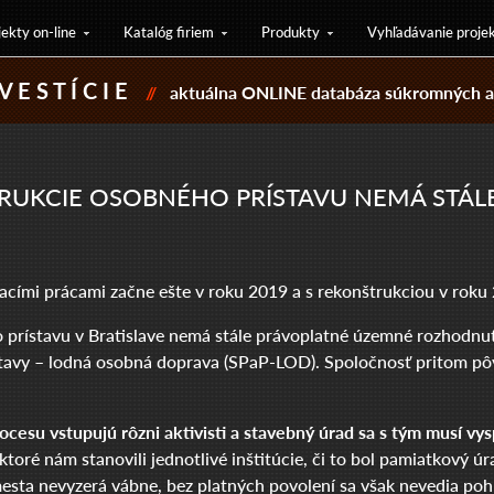
jekty on-line
Katalóg firiem
Produkty
Vyhľadávanie proje
V E S T Í C I E
//
aktuálna ONLINE databáza súkromných a 
TRUKCIE OSOBNÉHO PRÍSTAVU NEMÁ STÁL
acími prácami začne ešte v roku 2019 a s rekonštrukciou v roku
prístavu v Bratislave nemá stále právoplatné územné rozhodnu
stavy – lodná osobná doprava (SPaP-LOD). Spoločnosť pritom pô
ocesu vstupujú rôzni aktivisti a stavebný úrad sa s tým musí vy
toré nám stanovili jednotlivé inštitúcie, či to bol pamiatkový úr
sta nevyzerá vábne, bez platných povolení sa však nevedia pohn