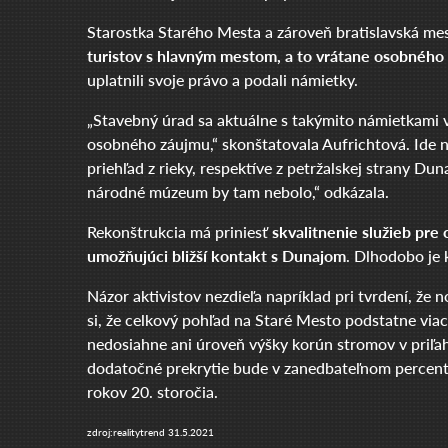
Starostka Starého Mesta a zároveň bratislavská me
turistov s hlavným mestom, a to vrátane osobného 
uplatnili svoje právo a podali námietky.
„Stavebný úrad sa aktuálne s takýmito námietkami v
osobného záujmu,“ skonštatovala Aufrichtová. Ide n
priehľad z rieky, respektíve z petržalskej strany D
národné múzeum by tam nebolo,“ odkázala.
Rekonštrukcia má priniesť
skvalitnenie služieb pre 
umožňujúci bližší kontakt s Dunajom
. Dlhodobo je 
Názor aktivistov nezdieľa napríklad pri tvrdení, 
si, že celkový pohľad na Staré Mesto podstatne via
nedosiahne ani úroveň výšky korún stromov v priľah
dodatočné prekrytie bude v zanedbateľnom percente.
rokov 20. storočia.
zdroj:realitytrend 31.5.2021