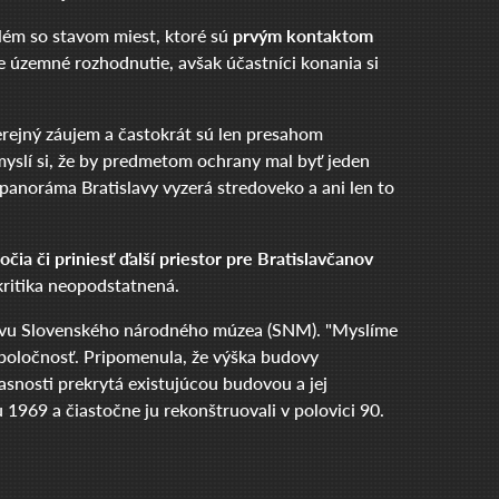
lém so stavom miest, ktoré sú
prvým kontaktom
ie územné rozhodnutie, avšak účastníci konania si
erejný záujem a častokrát sú len presahom
myslí si, že by predmetom ochrany mal byť jeden
 panoráma Bratislavy vyzerá stredoveko a ani len to
ia či priniesť ďalší priestor pre Bratislavčanov
 kritika neopodstatnená.
budovu Slovenského národného múzea (SNM). "Myslíme
 spoločnosť. Pripomenula, že výška budovy
snosti prekrytá existujúcou budovou a jej
969 a čiastočne ju rekonštruovali v polovici 90.