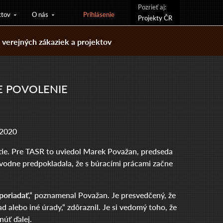
Pozrieť aj:
ktov
O nás
Prihlásenie
Projekty ČR
verejných zákaziek a projektov
E POVOLENIE
 2020
tie. Pre TASR to uviedol Marek Považan, predseda
vodne predpokladala, že s búracími prácami začne
sporiadať
,“ poznamenal Považan. Je presvedčený, že
ad alebo iné úrady,“ zdôraznil. Je si vedomý toho, že
úť ďalej.