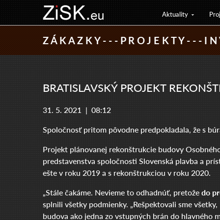
Aktuality
Pro
Z Á K A Z K Y - - - P R O J E K T Y - - - I N 
BRATISLAVSKÝ PROJEKT REKONŠ
31. 5. 2021 |
08:12
Spoločnosť pritom pôvodne predpokladala, že s búr
Projekt plánovanej rekonštrukcie budovy Osobného 
predstavenstva spoločnosti Slovenská plavba a prí
ešte v roku 2019 a s rekonštrukciou v roku 2020.
„Stále čakáme. Nevieme to odhadnúť, pretože
do pr
splnili všetky podmienky. „Rešpektovali sme všetky, k
budova ako jedna zo vstupných brán do hlavného me