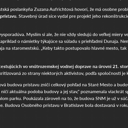
stská poslankyňa Zuzana Aufrichtová hovorí, že má osobne prob
prístavu
. Stavebný úrad síce vydal pre projekt jeho rekonštrukc
ysporadúva. Myslím si ale, že nie vždy sledujú do veľkej miery v
apríklad o námietky týkajúce sa súladu s priehľadmi Dunaja. Ne
unaja na staromestskú. „Keby takto postupovalo hlavné mesto, tak
cestujúcich vo vnútrozemskej vodnej doprave na úrovni 21. storoč
kritizovaná zo strany niektorých aktivistov, podľa spoločnosti je
že nová budova prístavu zničí celkový pohľad na Staré Mesto a 
c ničí aktuálna podoba budovy a jej stav," poznamenala viackrát
lom parku. Poukázala zároveň na to, že budova SNM je už v súča
 Budova Osobného prístavu v Bratislave bola dostavaná v roku 1