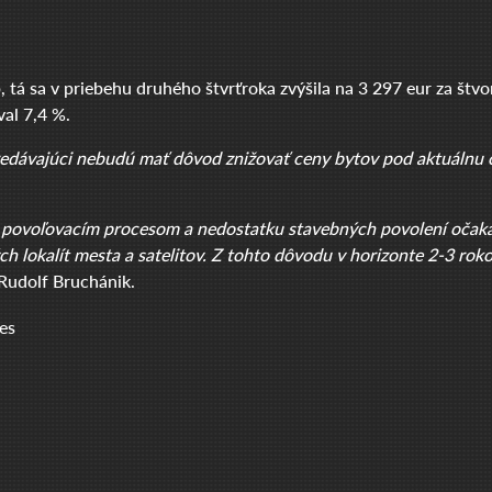
 tá sa v priebehu druhého štvrťroka zvýšila na 3 297 eur za štv
val 7,4 %.
predávajúci nebudú mať dôvod znižovať ceny bytov pod aktuálnu
 povoľovacím procesom a nedostatku stavebných povolení očak
 lokalít mesta a satelitov. Z tohto dôvodu v horizonte 2-3 rokov 
 Rudolf Bruchánik.