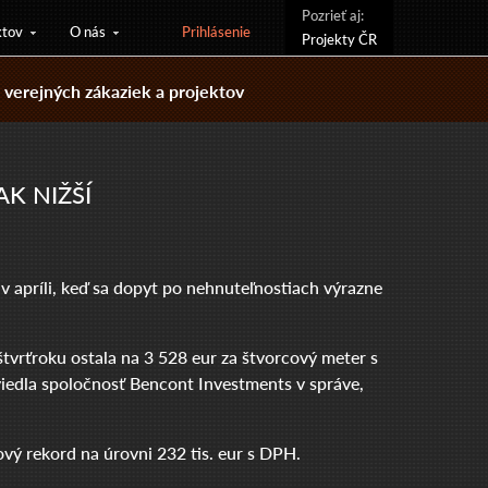
Pozrieť aj:
ktov
O nás
Prihlásenie
Projekty ČR
verejných zákaziek a projektov
K NIŽŠÍ
v apríli, keď sa dopyt po nehnuteľnostiach výrazne
tvrťroku ostala na 3 528 eur za štvorcový meter s
viedla spoločnosť Bencont Investments v správe,
vý rekord na úrovni 232 tis. eur s DPH.