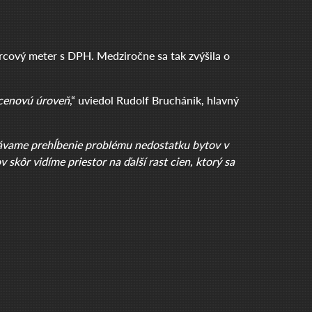
orcový meter s DPH. Medziročne sa tak zvýšila o
 cenovú úroveň
,“ uviedol Rudolf Bruchánik, hlavný
ávame prehĺbenie problému nedostatku bytov v
skôr vidíme priestor na ďalší rast cien, ktorý sa