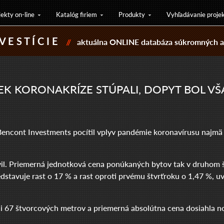
jekty on-line
Katalóg firiem
Produkty
Vyhľadávanie proje
V E S T Í C I E
//
aktuálna ONLINE databáza súkromných a 
EK KORONAKRÍZE STÚPALI, DOPYT BOL VŠA
 Bencont Investments pocítil vplyv pandémie koronavírusu najmä 
vil. Priemerná jednotková cena ponúkaných bytov tak v druhom š
stavuje rast o 17 % a rast oproti prvému štvrťroku o 1,47 %, u
i 67 štvorcových metrov a priemerná absolútna cena dosiahla no