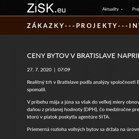
Aktuality
Pro
Z Á K A Z K Y - - - P R O J E K T Y - - - I N 
CENY BYTOV V BRATISLAVE NAPRI
27. 7. 2020 |
07:09
Realitný trh v Bratislave podľa analýzy spoločnosti
spomalil.
V príbehu mája a júna sa však do veľkej miery obno
daňou z pridanej hodnoty (DPH), čo medziročne pred
ktorú v piatok poskytla agentúre SITA.
Priemerná rozloha voľných bytov sa držala na úrovn