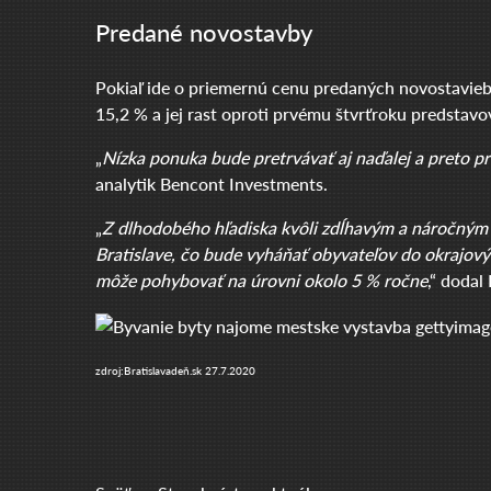
Predané novostavby
Pokiaľ ide o priemernú cenu predaných novostavieb,
15,2 % a jej rast oproti prvému štvrťroku predstavo
„
Nízka ponuka bude pretrvávať aj naďalej a preto 
analytik Bencont Investments.
„
Z dlhodobého hľadiska kvôli zdĺhavým a náročným
Bratislave, čo bude vyháňať obyvateľov do okrajových
môže pohybovať na úrovni okolo 5 % ročne
,“ dodal
zdroj:Bratislavadeň.sk 27.7.2020