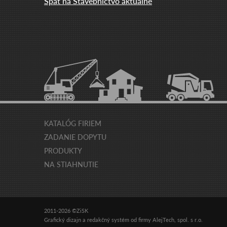
Späť na Stavebníctvo aktuálne
KATALÓG FIRIEM
ZADANIE DOPYTU
PRODUKTY
NA STIAHNUTIE
2011-2026 ©ZiSK
Grafický dizajn
a
redakčný systém
od firmy
AlejTech, spol. s r.o.