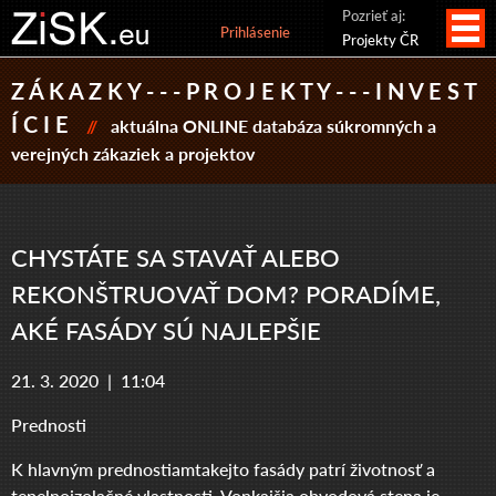
Pozrieť aj:
Prihlásenie
Projekty ČR
Z Á K A Z K Y - - - P R O J E K T Y - - - I N V E S T
Í C I E
//
aktuálna ONLINE databáza súkromných a
verejných zákaziek a projektov
CHYSTÁTE SA STAVAŤ ALEBO
REKONŠTRUOVAŤ DOM? PORADÍME,
AKÉ FASÁDY SÚ NAJLEPŠIE
21. 3. 2020 |
11:04
Prednosti
K hlavným prednostiamtakejto fasády patrí životnosť a
tepelnoizolačné vlastnosti. Vonkajšia obvodová stena je