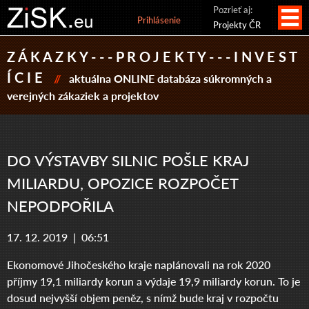
Pozrieť aj:
Prihlásenie
Projekty ČR
Z Á K A Z K Y - - - P R O J E K T Y - - - I N V E S T
Í C I E
//
aktuálna ONLINE databáza súkromných a
verejných zákaziek a projektov
DO VÝSTAVBY SILNIC POŠLE KRAJ
MILIARDU, OPOZICE ROZPOČET
NEPODPOŘILA
17. 12. 2019 |
06:51
Ekonomové Jihočeského kraje naplánovali na rok 2020
příjmy 19,1 miliardy korun a výdaje 19,9 miliardy korun. To je
dosud nejvyšší objem peněz, s nímž bude kraj v rozpočtu