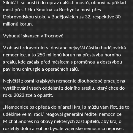
Silničáři se pustí i do oprav dalších mostů, obnoví například
most přes říčku Smutná za Bechyní a most přes
Dobrovodskou stoku v Budějovicích za 32, respektive 30
milionů korun.
Vybudují skanzen v Trocnově
V oblasti zdravotnictví dostane nejvyšší částku budějovická
nemocnice, a to 250 milionů korun na přestavbu horního
areálu, kde začala před měsícem s proměnou a dostavbou
pavilonu chirurgie a operačních sálů.
Největší z osmi krajských nemocnic dlouhodobě pracuje na
vystěhování všech oddělení z dolního areálu, který chce do
roku 2023 zcela opustit.
„Nemocnice pak předá dolní areál kraji a můžu vám říct, že to
uděláme velmi rádi,“ reagoval generální ředitel nemocnice
Michal Šnorek na obavy některých zastupitelů, aby kraj o
rozlehlý dolní areál po bývalé vojenské nemocnici nepřišel.