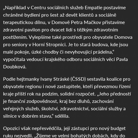
„Například v Centru sociálních služeb Empatie postavíme
chráněné bydlení pro šest až devět klientů a sociálně
terapeutickou dílnu, v Domově Petra Mačkov přistavíme
zdravotní pavilon pro dvacet lidí s těžkým zdravotním
postižením. Vylepšíme také prostředí pro obyvatele Domova
pro seniory v Horní Stropnici. Je to stará budova, kde jsou
malé pokoje, úzké chodby či nevyhovující prádelna,“
vypočítala vedoucí krajského odboru sociálních věcí Pavla
Doubková.
Podle hejtmanky Ivany Stráské (ČSSD) sestavila koalice pro
obyvatele regionu i nové zastupitele, kteří převezmou řízení
kraje příští rok na podzim, solidní rozpočet. „Jeho předností
je finanční zodpovědnost, kraj bez dluhů, zachování
veřejných služeb, školství, zdravotnictví, sociální služby a
silnice v dobrém stavu,“ sdělila.
Opozici však nepřesvědčila, její zástupci pro nový budget
ruku nezvedli. „Žijeme ve velmi bohatých dobách, kdy do