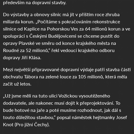
především na dopravní stavby.
Do výstavby a obnovy silnic má jít v příštím roce zhruba
miliarda korun. „Počítáme s pokračováním rekonstrukce
silnice od Kaplice na Pohorskou Ves za 64 milionů korun a ve
spolupráci s Českými Budějovicemi se chceme pustit do
opravy Plavské ve směru od konce krajského města na
Roudné za 52 milionů,“ řekl vedoucí krajského odboru
dopravy Jiří Klása.
Mezi největší připravované dopravní výdaje patří stavba části
obchvatu Tábora na zelené louce za 105 milionů, která měla
začít už letos.
„Už jsme měli na tuto ulici Vožickou vysoutěženého
dodavatele, ale nakonec musí dojít k přeprojektování. To
bude hotové na jaře a poté musíme rozhodnout, jak dál s
touto důležitou stavbou,“ popsal náměstek hejtmanky Josef
Knot (Pro jižní Čechy).