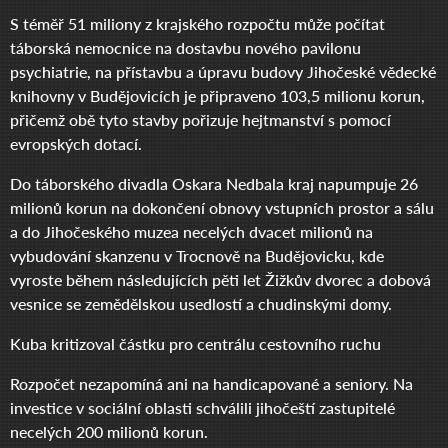
S téměř 51 miliony z krajského rozpočtu může počítat
táborská nemocnice na dostavbu nového pavilonu
psychiatrie, na přístavbu a úpravu budovy Jihočeské vědecké
knihovny v Budějovicích je připraveno 103,5 milionu korun,
přičemž obě tyto stavby pořizuje hejtmanství s pomocí
evropských dotací.
Do táborského divadla Oskara Nedbala kraj napumpuje 26
milionů korun na dokončení obnovy vstupních prostor a sálu
a do Jihočeského muzea necelých dvacet milionů na
vybudování skanzenu v Trocnově na Budějovicku, kde
vyroste během následujících pěti let Žižkův dvorec a dobová
vesnice se zemědělskou usedlostí a chudinskými domy.
Kuba kritizoval částku pro centrálu cestovního ruchu
Rozpočet nezapomíná ani na handicapované a seniory. Na
investice v sociální oblasti schválili jihočeští zastupitelé
necelých 200 milionů korun.