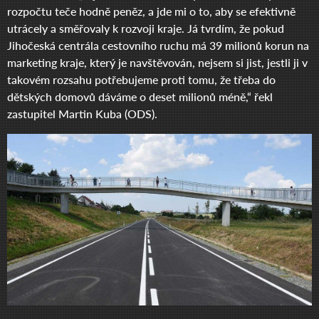
rozpočtu teče hodně peněz, a jde mi o to, aby se efektivně
utrácely a směřovaly k rozvoji kraje. Já tvrdím, že pokud
Jihočeská centrála cestovního ruchu má 39 milionů korun na
marketing kraje, který je navštěvován, nejsem si jist, jestli ji v
takovém rozsahu potřebujeme proti tomu, že třeba do
dětských domovů dáváme o deset milionů méně,“ řekl
zastupitel Martin Kuba (ODS).