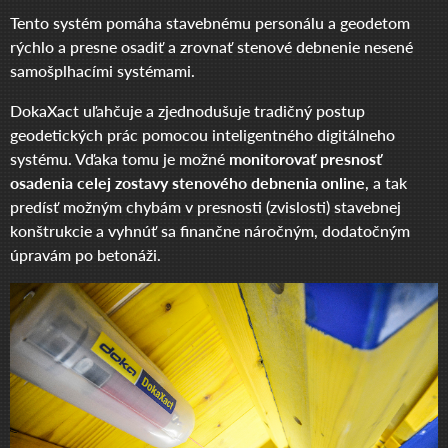
Tento systém pomáha stavebnému personálu a geodetom
rýchlo a presne osadiť a zrovnať stenové debnenie nesené
samošplhacími systémami.
DokaXact uľahčuje a zjednodušuje tradičný postup
geodetických prác pomocou inteligentného digitálneho
systému. Vďaka tomu je možné
monitorovať presnosť
osadenia celej zostavy stenového debnenia online
, a tak
predísť možným chybám v presnosti (zvislosti) stavebnej
konštrukcie a vyhnúť sa finančne náročným, dodatočným
úpravám po betonáži.