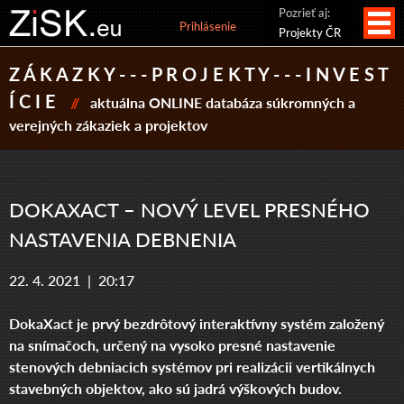
Pozrieť aj:
Prihlásenie
Projekty ČR
Z Á K A Z K Y - - - P R O J E K T Y - - - I N V E S T
Í C I E
//
aktuálna ONLINE databáza súkromných a
verejných zákaziek a projektov
DOKAXACT – NOVÝ LEVEL PRESNÉHO
NASTAVENIA DEBNENIA
22. 4. 2021 |
20:17
DokaXact je prvý bezdrôtový interaktívny systém založený
na snímačoch, určený na vysoko presné nastavenie
stenových debniacich systémov pri realizácii vertikálnych
stavebných objektov, ako sú jadrá výškových budov.