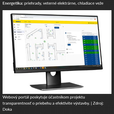
Energetika:
priehrady, veterné elektrárne, chladiace veže
Webový portál poskytuje účastníkom projektu
transparentnosť o priebehu a efektivite výstavby. | Zdroj:
Doka