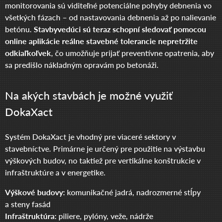
monitorovania sú viditeľné potenciálne pohyby debnenia vo
všetkých fázach – od nastavovania debnenia až po nalievanie
betónu.
Stavbyvedúci sú teraz schopní sledovať pomocou
online aplikácie reálne stavebné tolerancie nepretržite
odkiaľkoľvek
, čo umožňuje prijať preventívne opatrenia, aby
sa predišlo nákladným opravám po betonáži.
Na akých stavbách je možné využiť
DokaXact
Systém DokaXact je vhodný pre viaceré sektory v
stavebníctve. Primárne je určený pre použitie na výstavbu
výškových budov, no taktiež pre vertikálne konštrukcie v
infraštruktúre a v energetike.
Výškové budovy:
komunikačné jadrá, nadrozmerné stĺpy
a steny fasád
Infraštruktúra:
piliere, pylóny, veže, nádrže