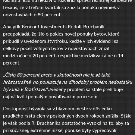
Lexxus, že v treťom kvartáli sa znížila ponuka noviniek v
novostavbách o 80 percent.
Analytik Bencont Investments Rudolf Bruchánik
predpokladá, že išlo o pokles novej ponuky bytov, ktoré
pribudli v uvedenom štvrťroku, keďže v ich evidencii sa
celkový počet voľných bytov v novostavbách znížil
medziročne o 20 percent, respektíve medzikvartálne o 14
percent.
„Číslo 80 percent preto v skutočnosti nie je až také
hrôzostrašné, no poukazuje na dlhodobý problém nedostatku
bývania v Bratislave.“
Uvedený problém sa stále prehlbuje
najmä kvôli pomalým povoľovacím procesom.
Dostupnosť bývania sa v hlavnom meste v dôsledku
prudkého rastu cien v posledných dvoch rokoch znížila. Stále
je však podľa R. Bruchánika dostatočne vysoká na to, aby sa
pri súčasnej, extrémne nízkej ponuke byty vypredávali