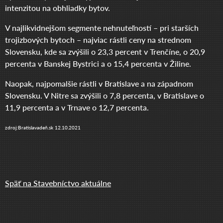
intenzitou na obhliadky bytov.
V najlikvidnejšom segmente nehnuteľností – pri starších
trojizbových bytoch – najviac rástli ceny na strednom
Slovensku, kde sa zvýšili o 23,3 percent v Trenčíne, o 20,9
percenta v Banskej Bystrici a o 15,4 percenta v Žiline.
Naopak, najpomalšie rástli v Bratislave a na západnom
Slovensku. V Nitre sa zvýšili o 7,8 percenta, v Bratislave o
11,9 percenta a v Trnave o 12,7 percenta.
zdroj:Bratislavadeň.sk 12.10.2021
Späť na Stavebníctvo aktuálne