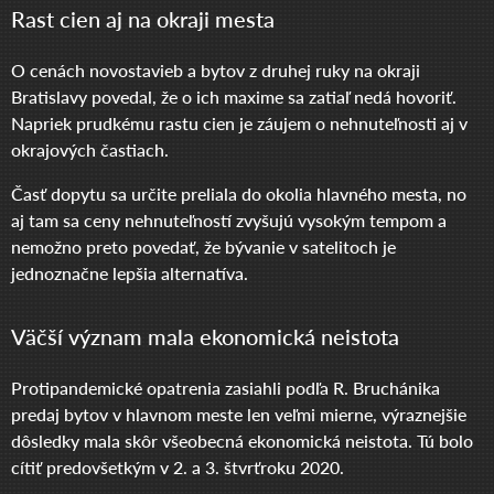
Rast cien aj na okraji mesta
O cenách novostavieb a bytov z druhej ruky na okraji
Bratislavy povedal, že o ich maxime sa zatiaľ nedá hovoriť.
Napriek prudkému rastu cien je záujem o nehnuteľnosti aj v
okrajových častiach.
Časť dopytu sa určite preliala do okolia hlavného mesta, no
aj tam sa ceny nehnuteľností zvyšujú vysokým tempom a
nemožno preto povedať, že bývanie v satelitoch je
jednoznačne lepšia alternatíva.
Väčší význam mala ekonomická neistota
Protipandemické opatrenia zasiahli podľa R. Bruchánika
predaj bytov v hlavnom meste len veľmi mierne, výraznejšie
dôsledky mala skôr všeobecná ekonomická neistota. Tú bolo
cítiť predovšetkým v 2. a 3. štvrťroku 2020.