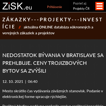
Pozrieť aj:
Prihlásenie
Projekty ČR
Z Á K A Z K Y - - - P R O J E K T Y - - - I N V E S T
Í C I E
//
aktuálna ONLINE databáza súkromných a
verejných zákaziek a projektov
NEDOSTATOK BÝVANIA V BRATISLAVE SA
PREHLBUJE. CENY TROJIZBOVÝCH
BYTOV SA ZVÝŠILI
12. 10. 2021 |
06:40
Mesto skrátilo čas vydávania záväzných stanovísk. Podanie v
elektronickej forme spracuje rýchlejšie.
Realitnú hladinu nedávno rozčerila správa realitnej kancelárie