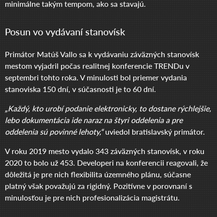
minimálne takým tempom, ako sa stavajú.
Posun vo vydávaní stanovísk
Primátor Matúš Vallo sa k vydávaniu záväzných stanovísk
mestom vyjadril počas realitnej konferencie TRENDu v
septembri tohto roka. V minulosti bol priemer vydania
stanoviska 150 dní, v súčasnosti je to 60 dní.
„Každý, kto urobí podanie elektronicky, to dostane rýchlejšie,
lebo dokumentácia ide naraz na štyri oddelenia a pre
oddelenia sú povinné lehoty,“
uviedol bratislavský primátor.
V roku 2019 mesto vydalo 343 záväzných stanovísk, v roku
2020 to bolo už 453. Developeri na konferencii reagovali, že
dôležitá je pre nich flexibilita územného plánu, súčasne
platný však považujú za rigidný. Pozitívne v porovnaní s
minulosťou je pre nich profesionalizácia magistrátu.