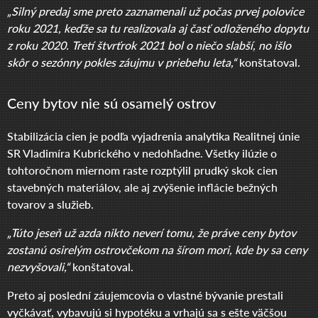
„Silný predaj sme preto zaznamenali už počas prvej polovice
roku 2021, keďže sa tu realizovala aj časť odloženého dopytu
z roku 2020. Tretí štvrťrok 2021 bol o niečo slabší, no išlo
skôr o sezónny pokles záujmu v priebehu leta,“
konštatoval.
Ceny bytov nie sú osamelý ostrov
Stabilizácia cien je podľa vyjadrenia analytika Realitnej únie
SR Vladimíra Kubrického v nedohľadne. Všetky ilúzie o
tohtoročnom miernom raste rozptýlil prudký skok cien
stavebných materiálov, ale aj zvýšenie inflácie bežných
tovarov a služieb.
„Túto jeseň už azda nikto neverí tomu, že práve ceny bytov
zostanú osirelým ostrovčekom na šírom mori, kde by sa ceny
nezvyšovali,“
konštatoval.
Preto aj poslední záujemcovia o vlastné bývanie prestali
vyčkávať, vybavujú si hypotéku a vrhajú sa s ešte väčšou