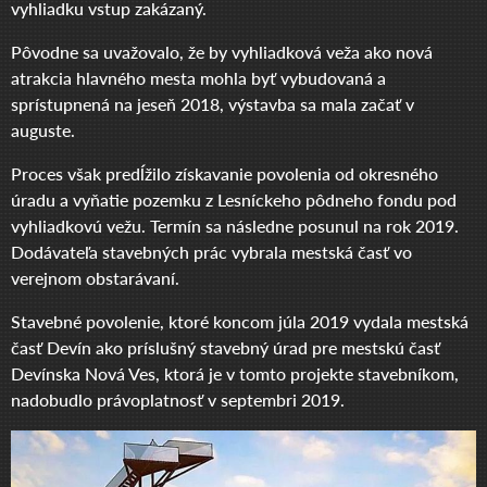
vyhliadku vstup zakázaný.
Pôvodne sa uvažovalo, že by vyhliadková veža ako nová
atrakcia hlavného mesta mohla byť vybudovaná a
sprístupnená na jeseň 2018, výstavba sa mala začať v
auguste.
Proces však predĺžilo získavanie povolenia od okresného
úradu a vyňatie pozemku z Lesníckeho pôdneho fondu pod
vyhliadkovú vežu. Termín sa následne posunul na rok 2019.
Dodávateľa stavebných prác vybrala mestská časť vo
verejnom obstarávaní.
Stavebné povolenie, ktoré koncom júla 2019 vydala mestská
časť Devín ako príslušný stavebný úrad pre mestskú časť
Devínska Nová Ves, ktorá je v tomto projekte stavebníkom,
nadobudlo právoplatnosť v septembri 2019.