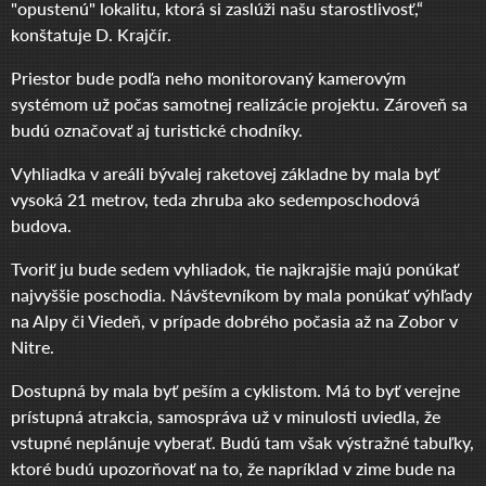
"opustenú" lokalitu, ktorá si zaslúži našu starostlivosť,“
konštatuje D. Krajčír.
Priestor bude podľa neho monitorovaný kamerovým
systémom už počas samotnej realizácie projektu. Zároveň sa
budú označovať aj turistické chodníky.
Vyhliadka v areáli bývalej raketovej základne by mala byť
vysoká 21 metrov, teda zhruba ako sedemposchodová
budova.
Tvoriť ju bude sedem vyhliadok, tie najkrajšie majú ponúkať
najvyššie poschodia. Návštevníkom by mala ponúkať výhľady
na Alpy či Viedeň, v prípade dobrého počasia až na Zobor v
Nitre.
Dostupná by mala byť peším a cyklistom. Má to byť verejne
prístupná atrakcia, samospráva už v minulosti uviedla, že
vstupné neplánuje vyberať. Budú tam však výstražné tabuľky,
ktoré budú upozorňovať na to, že napríklad v zime bude na