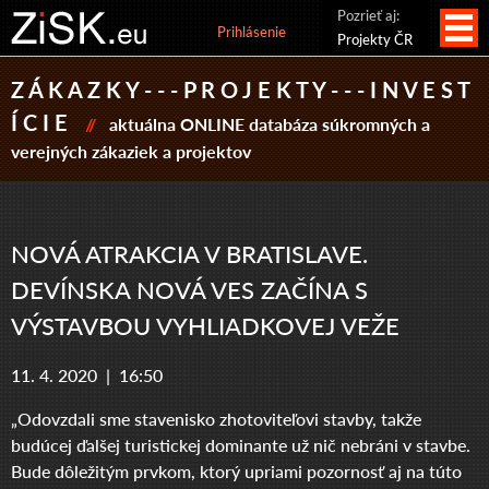
Pozrieť aj:
Prihlásenie
Projekty ČR
Z Á K A Z K Y - - - P R O J E K T Y - - - I N V E S T
Í C I E
//
aktuálna ONLINE databáza súkromných a
verejných zákaziek a projektov
NOVÁ ATRAKCIA V BRATISLAVE.
DEVÍNSKA NOVÁ VES ZAČÍNA S
VÝSTAVBOU VYHLIADKOVEJ VEŽE
11. 4. 2020 |
16:50
„Odovzdali sme stavenisko zhotoviteľovi stavby, takže
budúcej ďalšej turistickej dominante už nič nebráni v stavbe.
Bude dôležitým prvkom, ktorý upriami pozornosť aj na túto