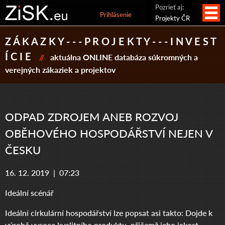
Pozrieť aj:
Prihlásenie
Projekty ČR
Z Á K A Z K Y - - - P R O J E K T Y - - - I N V E S T
Í C I E
//
aktuálna ONLINE databáza súkromných a
verejných zákaziek a projektov
ODPAD ZDROJEM ANEB ROZVOJ
OBĚHOVÉHO HOSPODÁŘSTVÍ NEJEN V
ČESKU
16. 12. 2019 |
07:23
Ideální scénář
Ideální cirkulární hospodářství lze popsat asi takto: Dojde k
výrobě vysoce kvalitního produktu, přičemž jeho jakost,