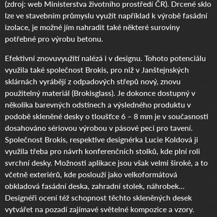
(zdroj: web Ministerstva životního prostředí ČR). Drcené sklo
lze ve stavebním průmyslu využít například k výrobě fasádní
izolace, je možné jím nahradit také některé suroviny
potřebné pro výrobu betonu.
Efektivní znovuvyužití nalézá i v designu. Tohoto potenciálu
využila také společnost Brokis, pro niž v Janštejnských
sklárnách vyrábějí z odpadových střepů nový, znovu
použitelný materiál (Brokisglass). Je dokonce dostupný v
několika barevných odstínech a výsledného produktu v
podobě skleněné desky o tloušťce 6 – 8 mm je v současnosti
dosahováno sériovou výrobou v pásové peci pro tavení.
Společnost Brokis, respektive designérka Lucie Koldová ji
využila třeba pro návrh konferenčních stolků, kde plní roli
svrchní desky. Možnosti aplikace jsou však velmi široké, a to
včetně exteriérů, kde poslouží jako velkoformátová
obkladová fasádní deska, zahradní stolek, náhrobek…
Designéři ocení též schopnost těchto skleněných desek
vytvářet na pozadí zajímavé světelné kompozice a vzory.