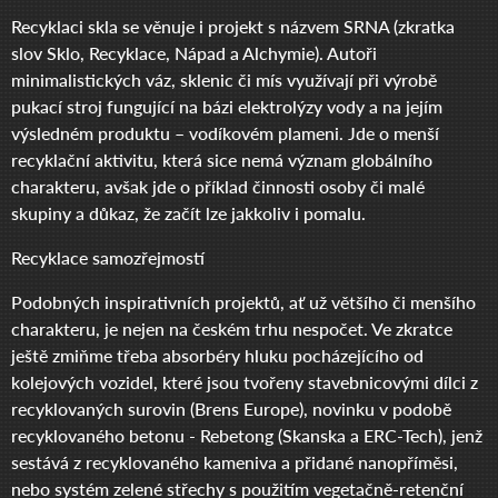
Recyklaci skla se věnuje i projekt s názvem SRNA (zkratka
slov Sklo, Recyklace, Nápad a Alchymie). Autoři
minimalistických váz, sklenic či mís využívají při výrobě
pukací stroj fungující na bázi elektrolýzy vody a na jejím
výsledném produktu – vodíkovém plameni. Jde o menší
recyklační aktivitu, která sice nemá význam globálního
charakteru, avšak jde o příklad činnosti osoby či malé
skupiny a důkaz, že začít lze jakkoliv i pomalu.
Recyklace samozřejmostí
Podobných inspirativních projektů, ať už většího či menšího
charakteru, je nejen na českém trhu nespočet. Ve zkratce
ještě zmiňme třeba absorbéry hluku pocházejícího od
kolejových vozidel, které jsou tvořeny stavebnicovými dílci z
recyklovaných surovin (Brens Europe), novinku v podobě
recyklovaného betonu - Rebetong (Skanska a ERC-Tech), jenž
sestává z recyklovaného kameniva a přidané nanopříměsi,
nebo systém zelené střechy s použitím vegetačně-retenční