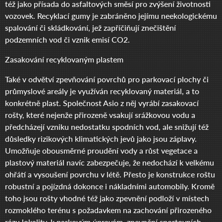
též jako přísada do asfaltových směsí pro zvýšení životnosti
vozovek. Recyklací gumy je zabráněno jejímu neekologickému
spalování či skládkování, jež zapříčiňují znečištění
podzemních vod či vznik emisí CO2.
Zasakování recyklovaným plastem
Také v odvětví zpevňování povrchů pro parkovací plochy či
průmyslové areály je využíván recyklovaný materiál, a to
konkrétně plast. Společnost Asio z něj vyrábí zasakovací
rošty, které nejenže přirozeně vsakují srážkovou vodu a
předcházejí vzniku nedostatku spodních vod, ale snižují též
důsledky rizikových klimatických jevů jako jsou záplavy.
Umožňuje obousměrné proudění vody a růst vegetace a
plastový materiál navíc zabezpečuje, že nedochází k velkému
ohřátí a vysoušení povrchu v létě. Přesto je konstrukce roštu
robustní a pojízdná dokonce i nákladními automobily. Kromě
toho jsou rošty vhodné též jako zpevnění podloží v místech
rozmoklého terénu s požadavkem na zachování přirozeného
rázu lokality, k parkovým úpravám, zpevnění sportovních