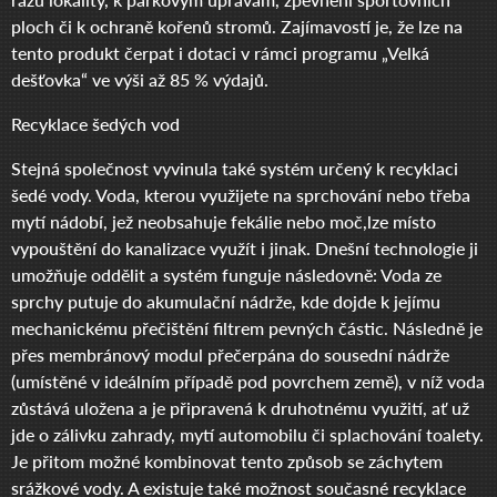
ploch či k ochraně kořenů stromů. Zajímavostí je, že lze na
tento produkt čerpat i dotaci v rámci programu „Velká
dešťovka“ ve výši až 85 % výdajů.
Recyklace šedých vod
Stejná společnost vyvinula také systém určený k recyklaci
šedé vody. Voda, kterou využijete na sprchování nebo třeba
mytí nádobí, jež neobsahuje fekálie nebo moč,lze místo
vypouštění do kanalizace využít i jinak. Dnešní technologie ji
umožňuje oddělit a systém funguje následovně: Voda ze
sprchy putuje do akumulační nádrže, kde dojde k jejímu
mechanickému přečištění filtrem pevných částic. Následně je
přes membránový modul přečerpána do sousední nádrže
(umístěné v ideálním případě pod povrchem země), v níž voda
zůstává uložena a je připravená k druhotnému využití, ať už
jde o zálivku zahrady, mytí automobilu či splachování toalety.
Je přitom možné kombinovat tento způsob se záchytem
srážkové vody. A existuje také možnost současné recyklace