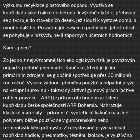
výzkumu recyklace plastového odpadu. Využívá se
kupříkladu jako frakce do betonu, k výrobě dlaždic, přetavuje
se a tvaruje do stavebních desek, jež slouží k výstavě domů, a
mnoho dalšího. Prozatím jde ovšem o podnikání, jehož obrat
se pohybuje v nízkých, ne-li záporných účetních hodnotách.
Kam s pneu?
Za jedno z nejvýznamnějších ekologických rizik je považován
odpad v podobě pneumatik. Kaučuku, který je jejím
primárním zdrojem, se globálně spotřebuje přes 30 milionů
tun ročně. Vysoce žádoucí přeměna použité a odpadní pryže
na vstupní surovinu - takzvaný aktivní gumový prach (active
rubber powder – ARP) je přitom obchodním artiklem
kupříkladu české společnosti ARP Bohemia. Nahrazuje
klasické materiály – přírodní či syntetické kakučuky a jiné
polymery běžně používané v gumárenském nebo
termoplastickém průmyslu. Z recyklované pryže vznikají
například hadice, pneumatiky, těsnění, izolace, je využívána