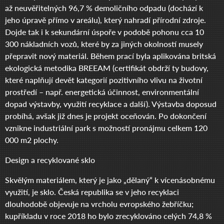
až neuvěřitelných 96,7 % demoličního odpadu (dochází k
jeho úpravě přímo v areálu), který nahradí přírodní zdroje.
Dojde tak i k sekundární úspoře v podobě pohonu cca 10
300 nákladních vozů, které by za jiných okolností musely
přepravit nový materiál. Během prací byla aplikována britská
ekologická metodika BREEAM (certifikát obdrží ty budovy,
které naplňují devět kategorií pozitivního vlivu na životní
prostředí – např. energetická účinnost, environmentální
dopad výstavby, využití recyklace a další). Výstavba doposud
probíhá, avšak již dnes je projekt oceňován. Po dokončení
vznikne industriální park s možností pronájmu celkem 120
000 m2 plochy.
Design a recyklované sklo
Skvělým materiálem, který je jako „dělaný“ k vícenásobnému
využití, je sklo. Česká republika se v jeho recyklaci
dlouhodobě objevuje na vrcholu evropského žebříčku;
kupříkladu v roce 2018 ho bylo zrecyklováno celých 74,8 %