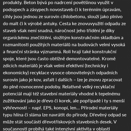
produkty. Beton bývá po nadrcení povětšinou využit v
podsypech a zásypech novostaveb či k terénním úpravám,
cihly jsou jednou ze surovin cihlobetonu, slouží jako plnivo
do malt či k výrobě antuky. Cesta ke znovuvyužití odpadu ze
staveb však není snadná, náročnost jeho třídění je díky
organickému znečištění, složitým konstrukčním skladbám a
rozmanitosti použitých materiálů na budovách velmi vysoká
a finanční stránka významná. Roli hrají také konstrukční
spoje, které jsou často obtížně demontovatelné. Kromě
zdicích materiálů je však velmi efektivní (technicky i
ekonomicky) recyklace vysoce obnovitelných odpadních
surovin jako je kov, asfalt i dalších – lze je znovu zpracovat
do plně rovnocenné podoby. Relativně velký recyklační
potenciál mají též stavební materiály vhodné k tepelnému
zužitkování jako je dřevo či korek, ale popřípadě i ty s menší
výhřevností – např. EPS, konopí, len… Přírodní materiály
typu hlína či sláma lze navrátit do přírody. Dřevěný odpad se
může stát součástí dřevotřískových stavebních desek. V
současnosti probíhá také intenzivní aktivita v oblasti