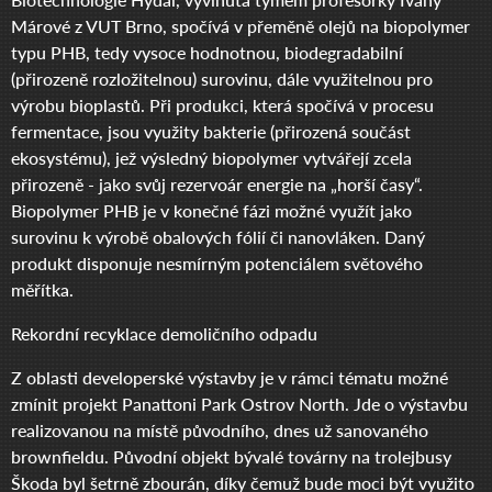
Márové z VUT Brno, spočívá v přeměně olejů na biopolymer
typu PHB, tedy vysoce hodnotnou, biodegradabilní
(přirozeně rozložitelnou) surovinu, dále využitelnou pro
výrobu bioplastů. Při produkci, která spočívá v procesu
fermentace, jsou využity bakterie (přirozená součást
ekosystému), jež výsledný biopolymer vytvářejí zcela
přirozeně - jako svůj rezervoár energie na „horší časy“.
Biopolymer PHB je v konečné fázi možné využít jako
surovinu k výrobě obalových fólií či nanovláken. Daný
produkt disponuje nesmírným potenciálem světového
měřítka.
Rekordní recyklace demoličního odpadu
Z oblasti developerské výstavby je v rámci tématu možné
zmínit projekt Panattoni Park Ostrov North. Jde o výstavbu
realizovanou na místě původního, dnes už sanovaného
brownfieldu. Původní objekt bývalé továrny na trolejbusy
Škoda byl šetrně zbourán, díky čemuž bude moci být využito