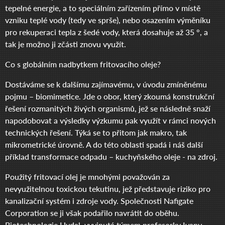
tepelné energie, a to speciálním zařízením přímo v místě
vzniku teplé vody (tedy ve sprše), nebo osazením výměníku
pro rekuperaci tepla z šedé vody, která dosahuje až 35 °, a
tak je možno ji zčásti znovu využít.
Co s globálním nadbytkem fritovacího oleje?
Dostáváme se k dalšímu zajímavému, v úvodu zmíněnému
pojmu – biomimetice. Jde o obor, který zkoumá konstrukční
řešení rozmanitých živých organismů, jež se následně snaží
napodobovat a výsledky výzkumu pak využít v rámci nových
technických řešení. Týká se to přitom jak makro, tak
mikrometrické úrovně. A do této oblasti spadá i náš další
příklad transformace odpadu – kuchyňského oleje - na zdroj.
Použitý fritovací olej je mnohými považován za
nevyužitelnou toxickou tekutinu, jež představuje riziko pro
kanalizační systém i zdroje vody. Společnosti Nafigate
Corporation se ji však podařilo navrátit do oběhu.
Biotechnologie Hydal, vyvinutá týmem profesorky Ivany