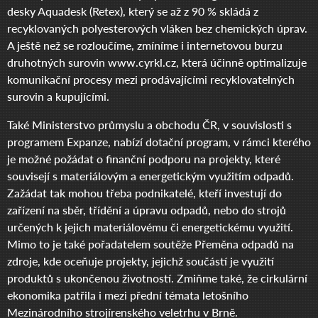
desky Aquadesk (Retex), který se až z 90 % skládá z
recyklovaných polyesterových vláken bez chemických úprav.
A ještě než se rozloučíme, zmíníme i internetovou burzu
druhotných surovin www.cyrkl.cz, která účinně optimalizuje
komunikační procesy mezi prodávajícími recyklovatelných
surovin a kupujícími.
Také Ministerstvo průmyslu a obchodu ČR, v souvislosti s
programem Expanze, nabízí dotační program, v rámci kterého
je možné požádat o finanční podporu na projekty, které
souvisejí s materiálovým a energetickým využitím odpadů.
Zažádat tak mohou třeba podnikatelé, kteří investují do
zařízení na sběr, třídění a úpravu odpadů, nebo do strojů
určených k jejich materiálovému či energetickému využití.
Mimo to je také pořadatelem soutěže Přeměna odpadů na
zdroje, kde oceňuje projekty, jejichž součástí je využití
produktů s ukončenou životností. Zmiňme také, že cirkulární
ekonomika patřila i mezi přední témata letošního
Mezinárodního strojírenského veletrhu v Brně.