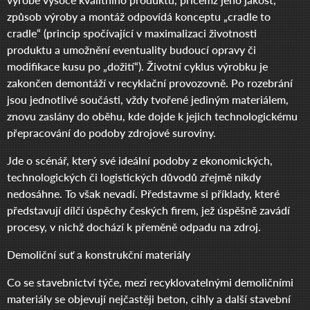
způsob výroby a montáž odpovídá konceptu „cradle to
cradle“ (princip spočívající v maximalizaci životnosti
produktu a umožnění eventuality budoucí opravy či
modifikace kusu po „dožití“). Životní cyklus výrobku je
zakončen demontáží v recyklační provozovně. Po rozebrání
jsou jednotlivé součásti, vždy tvořené jediným materiálem,
znovu zaslány do oběhu, kde dojde k jejich technologickému
přepracování do podoby zdrojové suroviny.
Jde o scénář, který své ideální podoby z ekonomických,
technologických či logistických důvodů zřejmě nikdy
nedosáhne. To však nevadí. Představme si příklady, které
představují dílčí úspěchy českých firem, jež úspěšně zavádí
procesy, v nichž dochází k přeměně odpadu na zdroj.
Demoliční suť a konstrukční materiály
Co se stavebnictví týče, mezi recyklovatelnými demoličními
materiály se objevují nejčastěji beton, cihly a další stavební