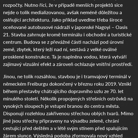
rozpočty. Nutno říci, že v případě menších projektů sice
nejde o tolik medializovanou, avšak neméně důležitou a
oslňující architekturu. Jako příklad uveďme třeba široce
oceňované autobusové nádraží v japonské Nagoyi – Oasis
21. Stavba zahrnuje kromě terminálu i obchodní a turistické
centrum. Budova se z převážné části nachází pod úrovní
země, zbytek, který leží nad ní, sestává z velké oválné
prosklené konstrukce. Ta je naplněna vodou, která vytváří
zajímavý vizuální efekt a zároveň ochlazuje vnitřní prostředí.
Jinou, ne tolik rozsáhlou, stavbou je i tramvajový terminál v
německém Freiburgu dokončený v březnu roku 2019. Vznikl
během přestavby chátrajícího dopravního uzlu ze 70. let
minulého století. Několik propojených střešních ostrůvků na
vysokých sloupech je vstupní branou do centra města.
Disponují rozlehlou zakřivenou střechou oblých tvarů. Mimo
jiné jsou střechy připraveny na výsadbu zeleně, chrání
cestující před deštěm a v létě svým stínem před spalujícím
žárem slunce. Výsledná podoba zformovala nový vzhled