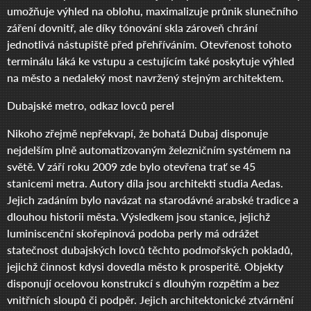
umožňuje výhled na oblohu, maximalizuje průnik slunečního
záření dovnitř, ale díky tónování skla zároveň chrání
jednotlivá nástupiště před přehříváním. Otevřenost tohoto
terminálu láká ke vstupu a cestujícím také poskytuje výhled
na město a nedaleký most navržený stejným architektem.
Dubajské metro, odkaz lovců perel
Nikoho zřejmě nepřekvapí, že bohatá Dubaj disponuje
nejdelším plně automatizovaným železničním systémem na
světě. V září roku 2009 zde bylo otevřena trať se 45
stanicemi metra. Autory díla jsou architekti studia Aedas.
Jejich zadáním bylo navázat na starodávné arabské tradice a
dlouhou historii města. Výsledkem jsou stanice, jejichž
luminiscenční skořepinová podoba perly má odrážet
statečnost dubajských lovců těchto podmořských pokladů,
jejichž činnost kdysi dovedla město k prosperitě. Objekty
disponují ocelovou konstrukcí s dlouhým rozpětím a bez
vnitřních sloupů či podpěr. Jejich architektonické ztvárnění