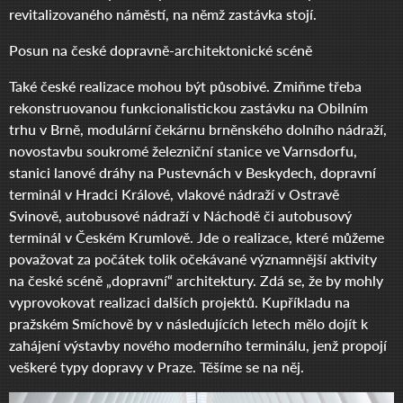
revitalizovaného náměstí, na němž zastávka stojí.
Posun na české dopravně-architektonické scéně
Také české realizace mohou být působivé. Zmiňme třeba
rekonstruovanou funkcionalistickou zastávku na Obilním
trhu v Brně, modulární čekárnu brněnského dolního nádraží,
novostavbu soukromé železniční stanice ve Varnsdorfu,
stanici lanové dráhy na Pustevnách v Beskydech, dopravní
terminál v Hradci Králové, vlakové nádraží v Ostravě
Svinově, autobusové nádraží v Náchodě či autobusový
terminál v Českém Krumlově. Jde o realizace, které můžeme
považovat za počátek tolik očekávané významnější aktivity
na české scéně „dopravní“ architektury. Zdá se, že by mohly
vyprovokovat realizaci dalších projektů. Kupříkladu na
pražském Smíchově by v následujících letech mělo dojít k
zahájení výstavby nového moderního terminálu, jenž propojí
veškeré typy dopravy v Praze. Těšíme se na něj.