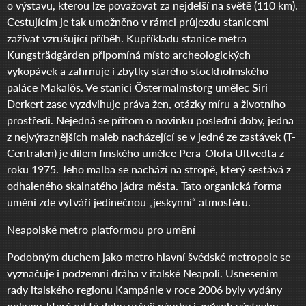
o výstavu, kterou lze považovat za nejdelší na světě (110 km).
Cestujícím je tak umožněno v rámci průjezdu stanicemi
zažívat vzrušující příběh. Kupříkladu stanice metra
Kungsträdgården připomíná místo archeologických
vykopávek a zahrnuje i zbytky starého stockholmského
paláce Makalös. Ve stanici Östermalmstorg umělec Siri
Derkert zase vyzdvihuje práva žen, otázky míru a životního
prostředí. Nejedná se přitom o novinku poslední doby, jedna
z nejvýraznějších maleb nacházející se v jedné ze zastávek (T-
Centralen) je dílem finského umělce Pera-Olofa Ultvedta z
roku 1975. Jeho malba se nachází na stropě, který sestává z
odhaleného skalnatého jádra města. Tato organická forma
umění zde vytváří jedinečnou „jeskynní“ atmosféru.
Neapolské metro platformou pro umění
Podobným duchem jako metro hlavní švédské metropole se
vyznačuje i podzemní dráha v italské Neapoli. Usnesením
rady italského regionu Kampánie v roce 2006 byly vydány
pokyny, které od té doby určují návrhy i způsob výstavby