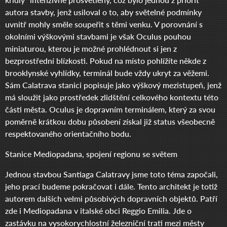
autora stavby, jenž usiloval o to, aby světelné podmínky
uvnitř mohly směle soupeřit s těmi venku. V porovnání s
okolními výškovými stavbami je však Oculus pouhou
miniaturou, kterou je možné prohlédnout si jen z
bezprostřední blízkosti. Pokud na místo pohlížíte někde z
brooklynské vyhlídky, terminál bude vždy ukryt za věžemi.
Sám Calatrava stanici popisuje jako výškový mezistupeň, jenž
má sloužit jako prostředek zlidštění celkového kontextu této
části města. Oculus je dopravním terminálem, který za svou
poměrně krátkou dobu působení získal již status všeobecně
respektovaného orientačního bodu.
Stanice Mediopadana, spojení regionu se světem
Jednou stavbou Santiaga Calatravy jsme toto téma započali,
jeho prací budeme pokračovat i dále. Tento architekt je totiž
autorem dalších velmi působivých dopravních objektů. Patří
zde i Mediopadana v italské obci Reggio Emilia. Jde o
zastávku na vysokorychlostní železniční trati mezi městy