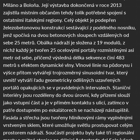
Miláno a Boloňa. Její výstavba dokončená v roce 2013
zajistila místním občanům tehdy tolik potřebné spojení s
ostatními italskými regiony. Celý objekt je podepřen
železobetonovou konstrukcí sestávající z podélného nosníku,
jenž spočívá na dvou betonových sloupech vzdálených od
sebe 25 metrů. Obálka nádraží je složena z 19 modulů, z
nichž každý je tvořen 25 ocelovými portály rozmístěnými asi
metr od sebe, přičemž výsledná délka sekvence činí 483
metrů s efektem dynamické vlny. Vlnové linie na půdorysu i
výšce přitom vytvářejí trojrozměrný sinusoidní tvar, který
uvnitř vytváří řadu geometricky odlišných uzavřených
portálů opakujících se v pravidelných intervalech. Staniční
interiéry jsou rozděleny do dvou úrovní, kdy přízemí slouží
jako vstupní část a je v přímém kontaktu s ulicí, zatímco v
patře dostupném po eskalátorech se nacházejí nástupiště.
Fasáda a střecha jsou tvořeny hliníkovými rámy vyplněnými
vrstveným sklem, které umožňuje světlu prostupovat celým
prostorem nádraží. Součástí projektu byly také tři regionální
mosty a mýtná stanice na dálnici Autostrada del Sole (všech