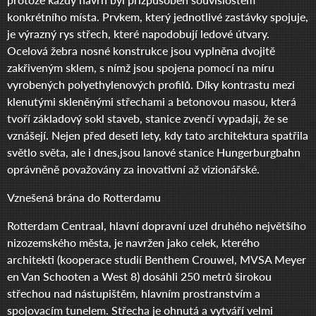
konkrétního místa. Prvkem, který jednotlivé zastávky spojuje,
je výrazný rys střech, které napodobují ledové útvary.
Ocelová žebra nosné konstrukce jsou vyplněna dvojitě
zakřiveným sklem, s nímž jsou spojena pomocí na míru
vyrobených polyethylenových profilů. Díky kontrastu mezi
klenutými skleněnými střechami a betonovou masou, která
tvoří základový sokl staveb, stanice zvenčí vypadají, že se
vznášejí. Nejen před deseti lety, kdy tato architektura spatřila
světlo světa, ale i dnes,jsou lanové stanice Hungerburgbahn
oprávněně považovány za inovativní až vizionářské.
Vznešená brána do Rotterdamu
Rotterdam Centraal, hlavní dopravní uzel druhého největšího
nizozemského města, je navržen jako celek, kterého
architekti (kooperace studií Benthem Crouwel, MVSA Meyer
en Van Schooten a West 8) dosáhli 250 metrů širokou
střechou nad nástupištěm, hlavním prostranstvím a
spojovacím tunelem. Střecha je ohnutá a vytváří velmi