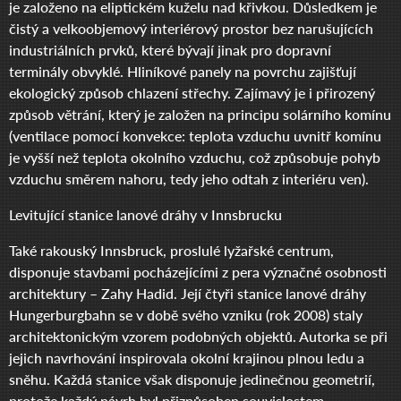
je založeno na eliptickém kuželu nad křivkou. Důsledkem je
čistý a velkoobjemový interiérový prostor bez narušujících
industriálních prvků, které bývají jinak pro dopravní
terminály obvyklé. Hliníkové panely na povrchu zajišťují
ekologický způsob chlazení střechy. Zajímavý je i přirozený
způsob větrání, který je založen na principu solárního komínu
(ventilace pomocí konvekce: teplota vzduchu uvnitř komínu
je vyšší než teplota okolního vzduchu, což způsobuje pohyb
vzduchu směrem nahoru, tedy jeho odtah z interiéru ven).
Levitující stanice lanové dráhy v Innsbrucku
Také rakouský Innsbruck, proslulé lyžařské centrum,
disponuje stavbami pocházejícími z pera význačné osobnosti
architektury – Zahy Hadid. Její čtyři stanice lanové dráhy
Hungerburgbahn se v době svého vzniku (rok 2008) staly
architektonickým vzorem podobných objektů. Autorka se při
jejich navrhování inspirovala okolní krajinou plnou ledu a
sněhu. Každá stanice však disponuje jedinečnou geometrií,
protože každý návrh byl přizpůsoben souvislostem