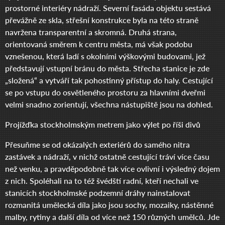
prostorné interiéry nádraží. Severní fasáda objektu sestává
převážně ze skla, střešní konstrukce byla na této straně
navržena transparentní a skromná. Druhá strana,
orientovaná směrem k centru města, má však podobu
vznešenou, která ladí s okolními výškovými budovami, jež
představují vstupní bránu do města. Střecha stanice je zde
„složená“ a vytváří tak pohostinný přístup do haly. Cestující
se po vstupu do osvětleného prostoru za hlavními dveřmi
velmi snadno zorientují, všechna nástupiště jsou na dohled.
Projížďka stockholmským metrem jako výlet po říši divů
Přesuňme se od okázalých exteriérů do samého nitra
zastávek a nádraží, v nichž ostatně cestující tráví více času
než venku, a pravděpodobně tak více ovlivní i výsledný dojem
z nich. Spoléhali na to též švédští radní, kteří nechali ve
stanicích stockholmské podzemní dráhy nainstalovat
rozmanitá umělecká díla jako jsou sochy, mozaiky, nástěnné
malby, rytiny a další díla od více než 150 různých umělců. Jde