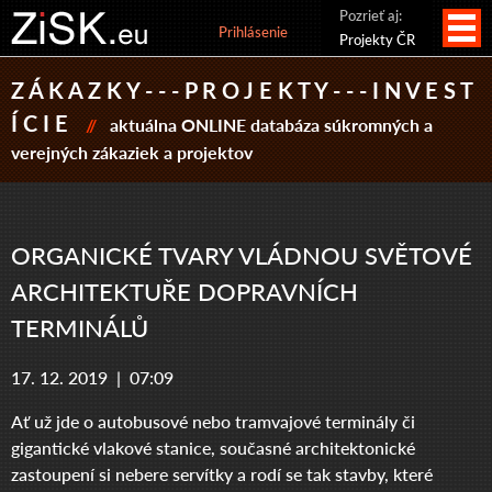
Pozrieť aj:
Prihlásenie
Projekty ČR
Z Á K A Z K Y - - - P R O J E K T Y - - - I N V E S T
Í C I E
//
aktuálna ONLINE databáza súkromných a
verejných zákaziek a projektov
ORGANICKÉ TVARY VLÁDNOU SVĚTOVÉ
ARCHITEKTUŘE DOPRAVNÍCH
TERMINÁLŮ
17. 12. 2019 |
07:09
Ať už jde o autobusové nebo tramvajové terminály či
gigantické vlakové stanice, současné architektonické
zastoupení si nebere servítky a rodí se tak stavby, které