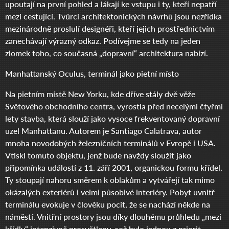
upoutají na první pohled a lákají ke vstupu i ty, kteří nepatří
mezi cestující. Tvůrci architektonických návrhů jsou nezřídka
mezinárodně proslulí designéři, kteří jejich prostřednictvím
zanechávají výrazný odkaz. Podívejme se tedy na jeden
zlomek toho, co současná „dopravní“ architektura nabízí.
Manhattanský Oculus, terminál jako pietní místo
Na pietním místě New Yorku, kde dříve stály dvě věže
Světového obchodního centra, vyrostla před necelými čtyřmi
lety stavba, která slouží jako vysoce frekventovaný dopravní
uzel Manhattanu. Autorem je Santiago Calatrava, autor
mnoha novodobých železničních terminálů v Evropě i USA.
Vtiskl tomuto objektu, jenž bude navždy sloužit jako
připomínka událostí z 11. září 2001, organickou formu křídel.
Ty stoupají nahoru směrem k oblakům a vytvářejí tak mimo
okázalých exteriérů i velmi působivé interiéry. Pobyt uvnitř
terminálu evokuje v člověku pocit, že se nachází někde na
náměstí. Vnitřní prostory jsou díky dlouhému průhledu „mezi
křídly“ intenzivně prosvětleny, což bylo jednou z priorit