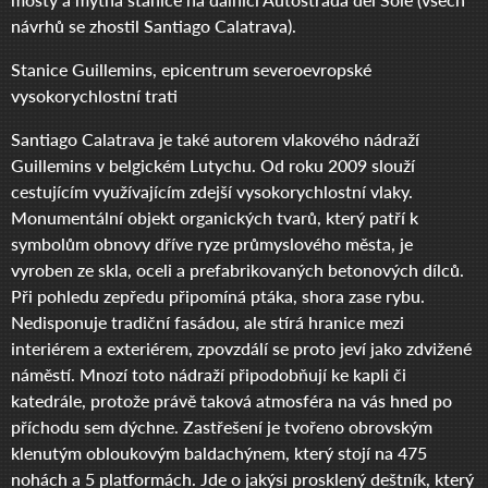
návrhů se zhostil Santiago Calatrava).
Stanice Guillemins, epicentrum severoevropské
vysokorychlostní trati
Santiago Calatrava je také autorem vlakového nádraží
Guillemins v belgickém Lutychu. Od roku 2009 slouží
cestujícím využívajícím zdejší vysokorychlostní vlaky.
Monumentální objekt organických tvarů, který patří k
symbolům obnovy dříve ryze průmyslového města, je
vyroben ze skla, oceli a prefabrikovaných betonových dílců.
Při pohledu zepředu připomíná ptáka, shora zase rybu.
Nedisponuje tradiční fasádou, ale stírá hranice mezi
interiérem a exteriérem, zpovzdálí se proto jeví jako zdvižené
náměstí. Mnozí toto nádraží připodobňují ke kapli či
katedrále, protože právě taková atmosféra na vás hned po
příchodu sem dýchne. Zastřešení je tvořeno obrovským
klenutým obloukovým baldachýnem, který stojí na 475
nohách a 5 platformách. Jde o jakýsi prosklený deštník, který