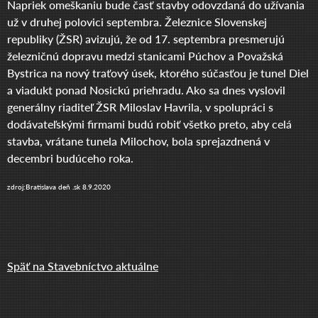
Napriek omeškaniu bude časť stavby odovzdaná do užívania
už v druhej polovici septembra. Železnice Slovenskej
republiky (ŽSR) avizujú, že od 17. septembra presmerujú
železničnú dopravu medzi stanicami Púchov a Považská
Bystrica na nový traťový úsek, ktorého súčasťou je tunel Diel
a viadukt ponad Nosickú priehradu. Ako sa dnes vyslovil
generálny riaditeľ ŽSR Miloslav Havrila, v spolupráci s
dodávateľskými firmami budú robiť všetko preto, aby celá
stavba, vrátane tunela Milochov, bola sprejazdnená v
decembri budúceho roka.
zdroj:Bratislava deň .sk 8.9.2020
Späť na Stavebníctvo aktuálne