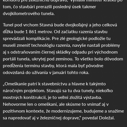
tom, čo stavbári prerazili posledný úsek takmer
dvojkilometrového tunela.
Tunel pod vrchom Stavná bude dvojkoľajný a jeho celková
dĺžka bude 1 861 metrov. Od začiatku razenia stavbu
sprevádzali komplikácie. Pre zlé geologické podložie tu
museli zmeniť technológiu razenia, navyše nastali problémy
aj s odstraňovaním čiernej skládky odpadu pri východnom
portáli tunela, ukrytej pod zeminou. To všetko bolo dôvodom
predĺženia termínu stavby, ktorá mala byť pôvodne
odovzdaná do užívania v januári tohto roka.
„Omeškanie patrí k stavebníctvu a hlavne k takýmto
náročným projektom. Stavajú sa tu dva tunely, niekoľko
mostných konštrukcií, je to veľmi zložitá výstavba.
Nehovorme len o omeškaní, ale skúsme to vnímať aj v
pozitívnom kontexte, že modernizujeme, budujeme a snažíme
sa napredovať aj v železničnej doprave,“ povedal Doležal.