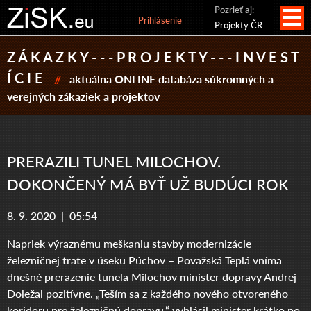
Pozrieť aj:
Prihlásenie
Projekty ČR
Z Á K A Z K Y - - - P R O J E K T Y - - - I N V E S T
Í C I E
//
aktuálna ONLINE databáza súkromných a
verejných zákaziek a projektov
PRERAZILI TUNEL MILOCHOV.
DOKONČENÝ MÁ BYŤ UŽ BUDÚCI ROK
8. 9. 2020 |
05:54
Napriek výraznému meškaniu stavby modernizácie
železničnej trate v úseku Púchov – Považská Teplá vníma
dnešné prerazenie tunela Milochov minister dopravy Andrej
Doležal pozitívne. „Teším sa z každého nového otvoreného
koridoru pre železničnú dopravu,“ vyhlásil minister krátko po