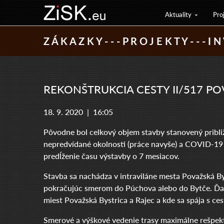
Aktuality
Pro
Z Á K A Z K Y - - - P R O J E K T Y - - - I N 
REKONŠTRUKCIA CESTY II/517 PO
18. 9. 2020 |
16:05
Pôvodne bol celkový objem stavby stanovený približ
nepredvídané okolnosti (práce navyše) a COVID-19 vš
predĺženie času výstavby o 7 mesiacov.
Stavba sa nachádza v intraviláne mesta Považská B
pokračujúc smerom do Púchova alebo do Bytče. Ďalš
miest Považská Bystrica a Rajec a kde sa spája s ces
Smerové a výškové vedenie trasy maximálne rešpektuj