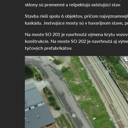
sklony sú premenné a rešpektujú existujúci stav.
Stavba rieši spolu 6 objektov, pričom najvýznamne
kaskádu. Jestvujúce mosty sú v havarijnom stave, p
Na moste SO 201 je navrhnutá výmena krytu vozovky
konštrukcie. Na moste SO 202 je navrhnutá aj výmen
tyčových prefabrikátov.