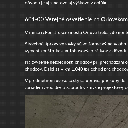
dôvodu je aj smerovo aj výškovo v oblúku.
601-00 Verejné osvetlenie na Orlovsko
V rámci rekonštrukcie mosta Orlové treba zdemonto
Stavebné úpravy vozovky sú vo forme výmeny obrusne
vymení konštrukcia autobusových zálivov z dôvod
Na zvýšenie bezpečnosti chodcov pri prechádzaní ce
chodcov. Ďalej sa v km 1,040 (priechod pre chodcov) 
V predmetnom úseku cesty sa upravia priekopy do 
zariadení zvodidiel a zábradlí v zmysle projektove