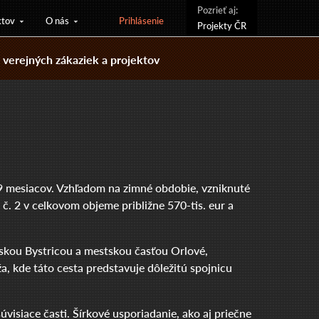
Pozrieť aj:
ktov
O nás
Prihlásenie
Projekty ČR
verejných zákaziek a projektov
a 9 mesiacov. Vzhľadom na zimné obdobie, vzniknuté
č. 2 v celkovom objeme približne 570-tis. eur a
žskou Bystricou a mestskou časťou Orlové,
 kde táto cesta predstavuje dôležitú spojnicu
visiace časti. Šírkové usporiadanie, ako aj priečne