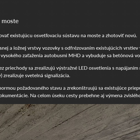
m moste
vať existujúcu osvetľovaciu sústavu na moste a zhotoviť novú.
j a ložnej vrstvy vozovky s odfrézovaním existujúcich vrstiev 
u vysokého zaťaženia autobusmi MHD a vybuduje sa betónová vo
z priechody sa zrealizujú výstražné LED osvetlenia s napájaním
zrealizuje svetelná signalizácia.
normou požadovaného stavu a zrekonštruujú sa existujúce prie
j dokumentácie. Na celom úseku cesty prebehne aj výmena zvislé