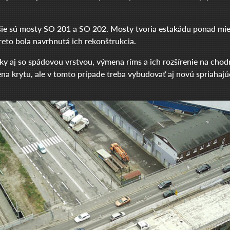
jšie sú mosty SO 201 a SO 202. Mosty tvoria estakádu ponad mie
reto bola navrhnutá ich rekonštrukcia.
 aj so spádovou vrstvou, výmena ríms a ich rozšírenie na chodn
a krytu, ale v tomto prípade treba vybudovať aj novú spriahajú