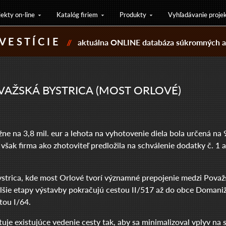
jekty on-line
Katalóg firiem
Produkty
Vyhľadávanie proje
V E S T Í C I E
//
aktuálna ONLINE databáza súkromných a 
VAŽSKÁ BYSTRICA (MOST ORLOVÉ)
ne na 3,8 mil. eur a lehota na vyhotovenie diela bola určená n
ak firma ako zhotoviteľ predložila na schválenie dodatky č. 1 a 
ystrica, kde most Orlové tvorí významné prepojenie medzi Pova
ie etapy výstavby pokračujú cestou II/517 až do obce Domaniža,
tou I/64.
e existujúce vedenie cesty tak, aby sa minimalizoval vplyv na sú