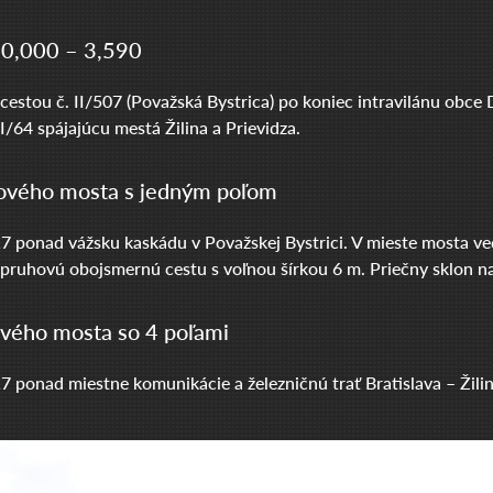
 0,000 – 3,590
s cestou č. II/507 (Považská Bystrica) po koniec intravilánu obce
/64 spájajúcu mestá Žilina a Prievidza.
ového mosta s jedným poľom
 ponad vážsku kaskádu v Považskej Bystrici. V mieste mosta ved
ruhovú obojsmernú cestu s voľnou šírkou 6 m. Priečny sklon na
vého mosta so 4 poľami
 ponad miestne komunikácie a železničnú trať Bratislava – Žilin