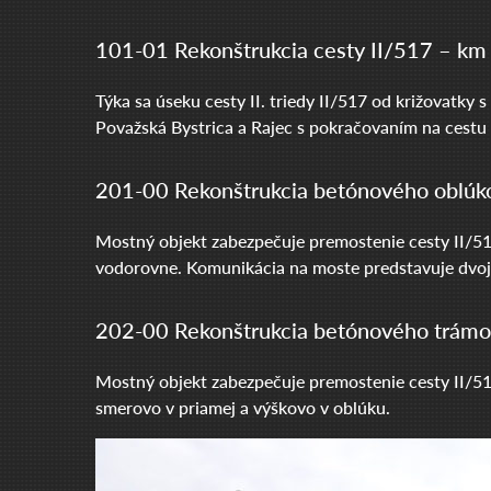
101-01 Rekonštrukcia cesty II/517 – km
Týka sa úseku cesty II. triedy II/517 od križovatky 
Považská Bystrica a Rajec s pokračovaním na cestu I
201-00 Rekonštrukcia betónového oblúk
Mostný objekt zabezpečuje premostenie cesty II/517
vodorovne. Komunikácia na moste predstavuje dvojp
202-00 Rekonštrukcia betónového trámo
Mostný objekt zabezpečuje premostenie cesty II/517
smerovo v priamej a výškovo v oblúku.