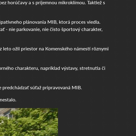
bez horúčavy a s príjemnou mikroklímou. Taktiež s
cipatívneho plánovania MIB, ktorá proces viedla.
ť - nie parkovanie, nie čisto športový charakter,
ez leto ožil priestor na Komenského námestí rôznymi
rného charakteru, napríklad výstavy, stretnutia či
e predchádzať súťaž pripravovaná MIB.
nestalo.