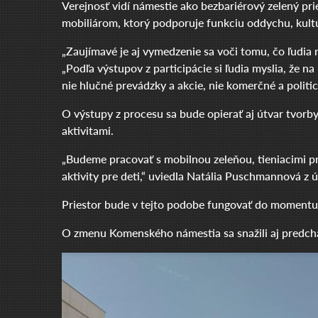
Verejnosť vidí námestie ako bezbariérový zelený pr
mobiliárom, ktorý podporuje funkciu oddychu, kultú
„Zaujímavé je aj vymedzenie sa voči tomu, čo ľudia 
„Podľa výstupov z participácie si ľudia myslia, že n
nie hlučné prevádzky a akcie, nie komerčné a politick
O výstupy z procesu sa bude opierať aj útvar tvorby
aktivitami.
„Budeme pracovať s mobilnou zeleňou, tieniacimi prv
aktivity pre deti,“ uviedla Natália Puschmannová z 
Priestor bude v tejto podobe fungovať do momentu,
O zmenu Komenského námestia sa snažili aj predchád