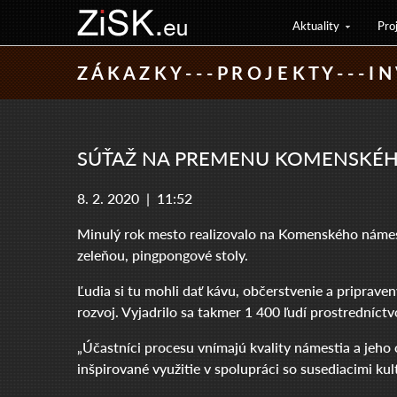
Aktuality
Pro
Z Á K A Z K Y - - - P R O J E K T Y - - - I N 
SÚŤAŽ NA PREMENU KOMENSKÉHO
8. 2. 2020 |
11:52
Minulý rok mesto realizovalo na Komenského námestí
zeleňou, pingpongové stoly.
Ľudia si tu mohli dať kávu, občerstvenie a priprave
rozvoj. Vyjadrilo sa takmer 1 400 ľudí prostredníct
„Účastníci procesu vnímajú kvality námestia a jeho 
inšpirované využitie v spolupráci so susediacimi kultú