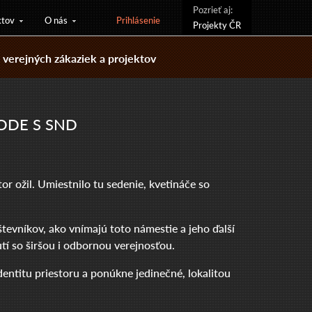
Pozrieť aj:
ktov
O nás
Prihlásenie
Projekty ČR
verejných zákaziek a projektov
ODE S SND
r ožil. Umiestnilo tu sedenie, kvetináče so
števníkov, ako vnímajú toto námestie a jeho ďalší
tí so širšou i odbornou verejnosťou.
dentitu priestoru a ponúkne jedinečné, lokalitou