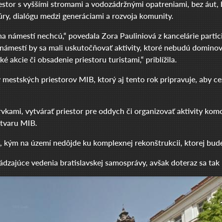
iestor s vyššími stromami a vodozádržnými opatreniami, bez áut, 
ry, dialógu medzi generáciami a rozvoja komunity.
na námestí nechcú,“ povedala Zora Pauliniová z kancelárie parti
a námestí by sa mali uskutočňovať aktivity, ktoré nebudú dominova
é akcie či obsadenie priestoru turistami,“ priblížila.
 mestských priestorov MIB, ktorý aj tento rok pripravuje, aby c
kami, vytvárať priestor pre oddych či organizovať aktivity komo
útvaru MIB.
 kým na území nedôjde ku komplexnej rekonštrukcii, ktorej bud
zajúce vedenia bratislavskej samosprávy, avšak doteraz sa tak 