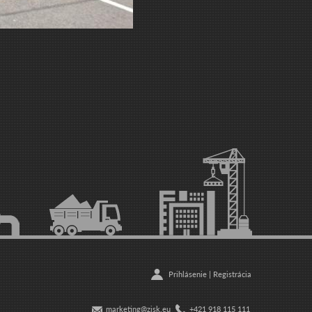
Prihlásenie
|
Registrácia
marketing@zisk.eu
+421 918 115 111