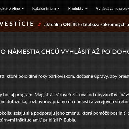
jekty on-line
Katalóg firiem
Produkty
Vyhľadávanie proje
V E S T Í C I E
//
aktuálna ONLINE databáza súkromných a 
 NÁMESTIA CHCÚ VYHLÁSIŤ AŽ PO DOH
, ktoré bolo dlhé roky parkoviskom, dočasné úpravy, aby priesto
ný bol aj program. Magistrát zároveň zisťoval od obyvateľov i náv
vom dotazníka, rozhovorov priamo na námestí a verejných stretnu
okolia, želajú si a podporujú jeho zmenu, ktorá pomôže posilniť i
rnymi inštitúciami,“ priblížil P. Bubla.