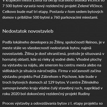
7 500 bytmi vyrastá nový rezidenčný projekt Zelené Vlčince.
Celkovo bude mať tri etapy. Postavia v ňom sedem bytových
domov s približne 500 bytmi a 760 parkovacími miestami.
Nedostatok novostavieb
Podľa lokálneho developera zo Žiliny, spoločnosti Reinoo, je v
meste stále vo všeobecnosti nedostatok bytov, najmä
novostavieb. Žilina je dosť ohraničená, pretože je situovaná v
hornatej oblasti, kde sú rieky aj vodné dielo. Vhodné plochy
na výstavbu sa nájdu, ale smerom ku centru mesta alebo na
sídliskách je situácia náročnejšia. Firma v súčasnosti začína
výstavbu projektu Pod Zábrehom v Púchove, kde bude v
troch bytových domoch až 129 bytov. V centre Žilinského
samosprávneho kraja vládne čulý stavebný ruch, napríklad v
roku 2020 bol dokončený rezidenčný projekt Rudiny
Proces výstavby a odovzdávania bytov z I. etapy projektu so