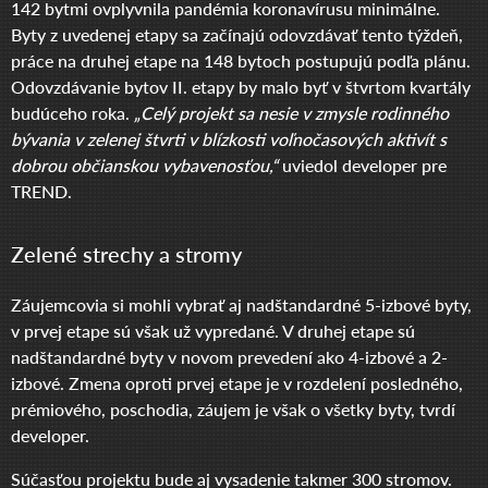
142 bytmi ovplyvnila pandémia koronavírusu minimálne.
Byty z uvedenej etapy sa začínajú odovzdávať tento týždeň,
práce na druhej etape na 148 bytoch postupujú podľa plánu.
Odovzdávanie bytov II. etapy by malo byť v štvrtom kvartály
budúceho roka.
„Celý projekt sa nesie v zmysle rodinného
bývania v zelenej štvrti v blízkosti voľnočasových aktivít s
dobrou občianskou vybavenosťou,“
uviedol developer pre
TREND.
Zelené strechy a stromy
Záujemcovia si mohli vybrať aj nadštandardné 5-izbové byty,
v prvej etape sú však už vypredané. V druhej etape sú
nadštandardné byty v novom prevedení ako 4-izbové a 2-
izbové. Zmena oproti prvej etape je v rozdelení posledného,
prémiového, poschodia, záujem je však o všetky byty, tvrdí
developer.
Súčasťou projektu bude aj vysadenie takmer 300 stromov.