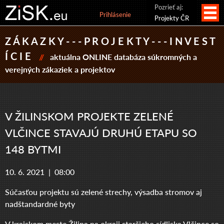
Pozrieť aj:
Prihlásenie
Projekty ČR
Z Á K A Z K Y - - - P R O J E K T Y - - - I N V E S T
Í C I E
//
aktuálna ONLINE databáza súkromných a
verejných zákaziek a projektov
V ŽILINSKOM PROJEKTE ZELENÉ
VLČINCE STAVAJÚ DRUHÚ ETAPU SO
148 BYTMI
10. 6. 2021 |
08:00
Súčasťou projektu sú zelené strechy, výsadba stromov aj
nadštandardné byty
V krajskom meste Žilina na okraji staršieho sídliska Vlčince so