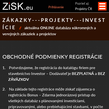
Pozrieť aj:
Prihlásenie
Projekty ČR
Z Á K A Z K Y - - - P R O J E K T Y - - - I N V E S T
Í C I E
//
aktuálna ONLINE databáza súkromných a
verejných zákaziek a projektov
OBCHODNÉ PODMIENKY REGISTRÁCIE
1.
Potvrdzujeme, že registrácia do katalógu firiem pre
stavebníctvo Investor – Dodávateľ je
BEZPLATNÁ
a
BEZ
ZÁVÄZKOV
2.
Na základe tejto registráce môže získať zájuemca o
registráciu Bonus – Zdarma jednorázový prístup do
všetkých databáz s plánovanými investíciami,
pripravovanými, alebo prebiehajúcimi stavbami, v počte