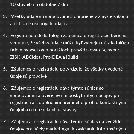
10 stavieb na obdobie 7 dní
3.
Všetky údaje sú spracované a chránené v zmysle zákona
a ochrane osobných údajov
4.
Registráciou do katalógu záujemca o registráciu berie na
vedomie, že všetky údaje môžu byť zverejnené v katalógu
firiem na všetkých portáloch prevádzkovateľa, napr.:
ZiSK, ABCidea, ProIDEA a iBuild
5.
Záujemca o registráciu potvrdzuje, že všetky uvedené
údaje sú pravdivé
6.
Záujemca o registráciu dáva týmto súhlas so
spracovaním a uverejnením poskytnutých údajov pri
registrácii a s doplnením firemného profilu kontaktnými
údajmi a referenciami na stavby
7.
Záujemca o registráciu dáva týmto súhlas na využitie
údajov pre účely marketingu, k zasielaniu informačných