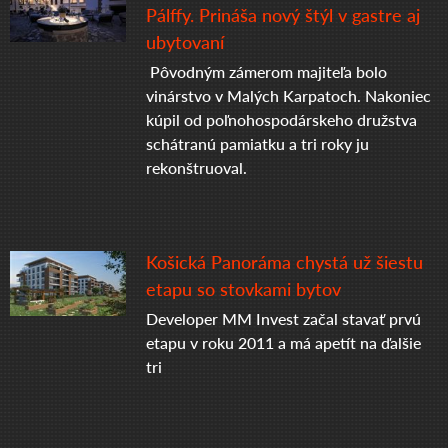
Pálffy. Prináša nový štýl v gastre aj
ubytovaní
Pôvodným zámerom majiteľa bolo
vinárstvo v Malých Karpatoch. Nakoniec
kúpil od poľnohospodárskeho družstva
schátranú pamiatku a tri roky ju
rekonštruoval.
Košická Panoráma chystá už šiestu
etapu so stovkami bytov
Developer MM Invest začal stavať prvú
etapu v roku 2011 a má apetít na ďalšie
tri