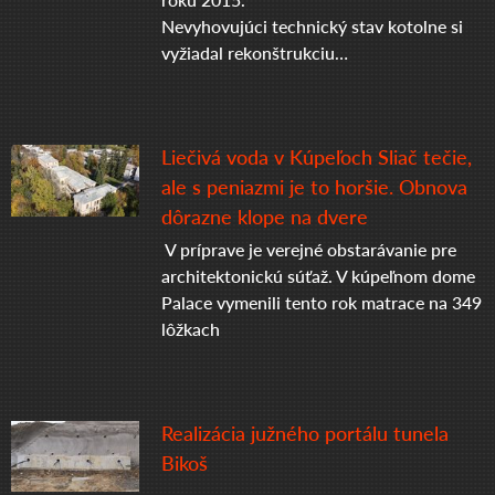
Nevyhovujúci technický stav kotolne si
vyžiadal rekonštrukciu…
Liečivá voda v Kúpeľoch Sliač tečie,
ale s peniazmi je to horšie. Obnova
dôrazne klope na dvere
V príprave je verejné obstarávanie pre
architektonickú súťaž. V kúpeľnom dome
Palace vymenili tento rok matrace na 349
lôžkach
Realizácia južného portálu tunela
Bikoš