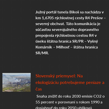
Južný portál tunela Bikoš sa nachádza v 
km 1,6705 rýchlostnej cesty R4 Prešov – 
severný obchvat. Táto komunikácia je 
súčasťou severojužného dopravného 
prepojenia rýchlostnou cestou R4 v 
úseku štátna hranica SR/PR – Vyšný 
Komárnik – Milhosť – štátna hranica 
Slovenský priemysel: Na
ekologizáciu potrebujeme peniaze a
čas
Snaha znížiť do roku 2030 emisie CO2 o
55 percent v porovnaní s rokom 1990 a
dosiahnuť do roku 2050 uhlíkovú