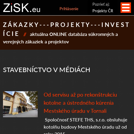
Pozrieť aj:
Prihlásenie
Projekty ČR
Z Á K A Z K Y - - - P R O J E K T Y - - - I N V E S T
Í C I E
//
aktuálna ONLINE databáza súkromných a
verejných zákaziek a projektov
STAVEBNÍCTVO V MÉDIÁCH
Od servisu až po rekonštrukciu
kotolne a ústredného kúrenia
Mestského úradu v Tornali
Spoločnosť STEFE THS, s.r.o. obsluhuje
kotolňu budovy Mestského úradu už od
roku 2015.