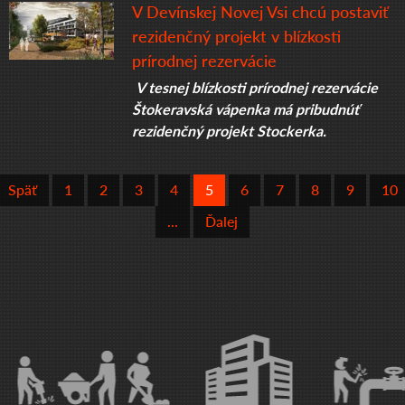
V Devínskej Novej Vsi chcú postaviť
rezidenčný projekt v blízkosti
prírodnej rezervácie
V tesnej blízkosti prírodnej rezervácie
Štokeravská vápenka má pribudnúť
rezidenčný projekt Stockerka.
Späť
1
2
3
4
5
6
7
8
9
10
...
Ďalej