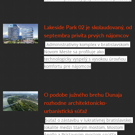
Lakeside Park 02 je skolaudovaný, od
septembra privíta prvých nájomcov
 Administratívny komplex v bratislavskom 
Novom Meste sa profiluje ako 
technologicky vyspelý s vysokou úrovňou 
komfortu pre nájomcov
O podobe južného brehu Dunaja
rozhodne architektonicko-
urbanistická súťaž
Súťaž o zástavbu v lukratívnej bratislavskej 
lokalite medzi Starým mostom, Mostom 
Apollo a Prístavným mostom spúšťa 