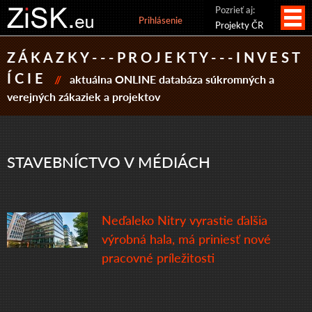
Pozrieť aj:
Prihlásenie
Projekty ČR
Z Á K A Z K Y - - - P R O J E K T Y - - - I N V E S T
Í C I E
//
aktuálna ONLINE databáza súkromných a
verejných zákaziek a projektov
STAVEBNÍCTVO V MÉDIÁCH
Neďaleko Nitry vyrastie ďalšia
výrobná hala, má priniesť nové
pracovné príležitosti