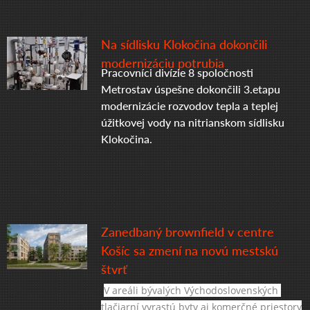
Na sídlisku Klokočina dokončili
modernizáciu potrubia
Pracovníci divízie 8 spoločnosti
Metrostav úspešne dokončili 3.etapu
modernizácie rozvodov tepla a teplej
úžitkovej vody na nitrianskom sídlisku
Klokočina.
Zanedbaný brownfield v centre
Košíc sa zmení na novú mestskú
štvrť
V areáli bývalých Východoslovenských 
tlačiarní vyrastú byty aj komerčné priestory