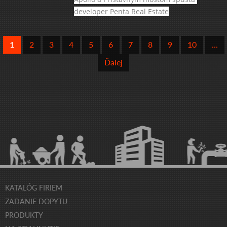
developer Penta Real Estate
1
2
3
4
5
6
7
8
9
10
...
Ďalej
KATALÓG FIRIEM
ZADANIE DOPYTU
PRODUKTY