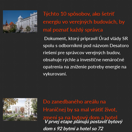
Týchto 10 spôsobov, ako šetriť
energiu vo verejných budovách, by
mal poznať každý správca
Dokument, ktorý pripravil Úrad vlády SR
spolu s odborníkmi pod názvom Desatoro
riešení pre správcov verejných budov,
obsahuje rýchle a investične nenáročné
opatrenia na zníženie potreby energie na
vykurovaní.
Do zanedbaného areálu na
Hraničnej by sa mal vrátiť život,
zmení sa na bytový dom a hotel
V prvej etape plánujú postaviť bytový
dom s 92 bytmi a hotel so 72