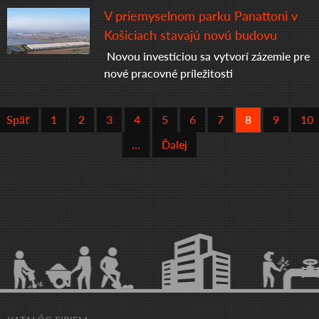
V priemyselnom parku Panattoni v
Košiciach stavajú novú budovu
Novou investíciou sa vytvorí zázemie pre
nové pracovné príležitosti
Späť
1
2
3
4
5
6
7
8
9
10
...
Ďalej