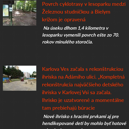
Povrch cyklotrasy v lesoparku medzi
Železnou studničkou a Bielym
krížom je opravená
Na úseku dlhom 1,4 kilometra v
lesoparku vymenili povrch ešte zo 70.
rokov minulého storočia.
Karlova Ves začala s rekonštrukciou
ihriska na Adámiho ulici. „Kompletná
rekonštrukcia najväčšieho detského
ihriska v Karlovej Vsi sa začala.
Ihrisko je uzatvorené a momentálne
tam prebiehajú búracie
Nové ihrisko s hracími prvkami aj pre
hendikepované deti by mohlo byť hotové