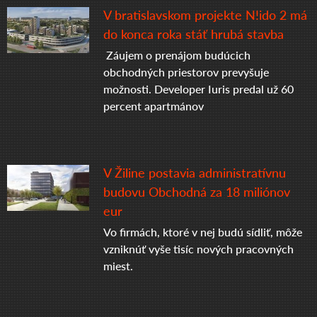
V bratislavskom projekte N!ido 2 má
do konca roka stáť hrubá stavba
Záujem o prenájom budúcich
obchodných priestorov prevyšuje
možnosti. Developer Iuris predal už 60
percent apartmánov
V Žiline postavia administratívnu
budovu Obchodná za 18 miliónov
eur
Vo firmách, ktoré v nej budú sídliť, môže
vzniknúť vyše tisíc nových pracovných
miest.