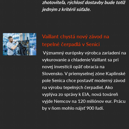
zhotoviteľa, rýchlosť dostavby bude totiž
jedným z kritérií súťaže.
Vaillant chystá nový závod na
tepelné čerpadlá v Senici
Významný európsky výrobca zariadení na
vykurovanie a chladenie Vaillant sa pri
novej investícii opäť obracia na
Slovensko. V priemyselnej zóne Kaplinské
pole Senica chce postaviť moderný závod
na výrobu tepelných čerpadiel. Ako
vyplýva zo správy k EIA, nová továreň
vyjde Nemcov na 120 miliónov eur. Prácu
by v ňom mohlo nájsť 900 ľudí.