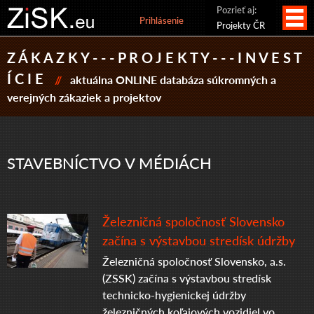
Pozrieť aj:
Prihlásenie
Projekty ČR
Z Á K A Z K Y - - - P R O J E K T Y - - - I N V E S T
Í C I E
//
aktuálna ONLINE databáza súkromných a
verejných zákaziek a projektov
STAVEBNÍCTVO V MÉDIÁCH
Železničná spoločnosť Slovensko
začína s výstavbou stredísk údržby
Železničná spoločnosť Slovensko, a.s.
(ZSSK) začína s výstavbou stredísk
technicko-hygienickej údržby
železničných koľajových vozidiel vo