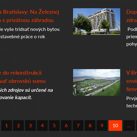
ta Bratislavy: Na Železnej
Dopy
 s privátnou záhradou
zdra
e vyše tridsať nových bytov.
Podľ
 stavebné práce o rok
prie
pohy
e do rekonštrukcii
V Br
ovať obrovskú sumu
envi
firm
ých zdrojov sú určené na
ovanie kapacít.
Prvý
tech
1
2
3
4
5
6
7
8
9
10
...