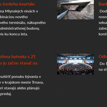
 tretieho kvartálu
Bank
na Mlynských nivách v
Doda
mbináciou nového
nosn
vého terminálu, nákupného
seku
administratívnej budovy,
zabe
is ku koncu leta.
konš
ktívna bytovka s 21
Odbo
 ju začne stavať na
Do 1
na s
zšíriť ponuku bývania v
v v krajskom meste Trnava,
ri stavajú alebo plánujú
predaj.