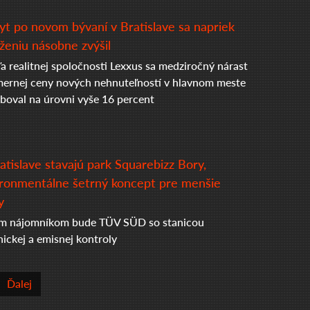
t po novom bývaní v Bratislave sa napriek
ženiu násobne zvýšil
a realitnej spoločnosti Lexxus sa medziročný nárast
mernej ceny nových nehnuteľností v hlavnom meste
boval na úrovni vyše 16 percent
atislave stavajú park Squarebizz Bory,
ronmentálne šetrný koncept pre menšie
y
m nájomníkom bude TÜV SÜD so stanicou
nickej a emisnej kontroly
Ďalej