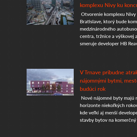
komplexu Nivy ku koncu
Otvorenie komplexu Nivy 
Bratislave, ktorý bude ko
medzinárodného autobuso
centra, tržnice a výškovej 
smeruje developer HB Reav
V Trnave pribudne atra
nájomnými bytmi, mesto
budúci rok
Nové nájomné byty majú ro
horizonte niekoľkých roko
kde veľkí aj menší develope
stavby bytov na komerčný 