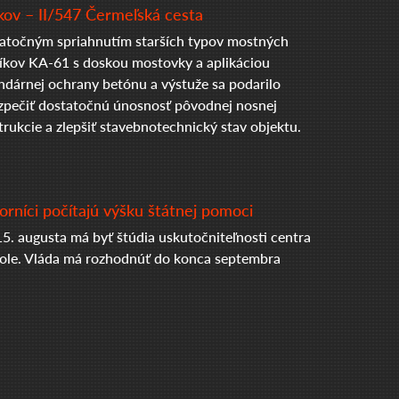
ov – II/547 Čermeľská cesta
točným spriahnutím starších typov mostných
íkov KA-61 s doskou mostovky a aplikáciou
ndárnej ochrany betónu a výstuže sa podarilo
zpečiť dostatočnú únosnosť pôvodnej nosnej
trukcie a zlepšiť stavebnotechnický stav objektu.
rníci počítajú výšku štátnej pomoci
5. augusta má byť štúdia uskutočniteľnosti centra
tole. Vláda má rozhodnúť do konca septembra