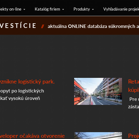
jekty on-line
Katalóg firiem
Produkty
Vyhľadávanie proje
V E S T Í C I E
//
aktuálna ONLINE databáza súkromných a 
znikne logistický park.
Reta
kúpi
opyt po logistických
skať vysokú úroveň
Pre 
zást
eveloper očakáva otvorenie
Proj