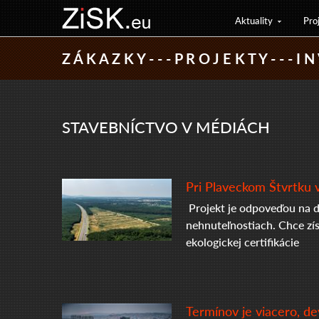
Aktuality
Pro
Z Á K A Z K Y - - - P R O J E K T Y - - - I N 
STAVEBNÍCTVO V MÉDIÁCH
Pri Plaveckom Štvrtku v
Projekt je odpoveďou na d
nehnuteľnostiach. Chce zí
ekologickej certifikácie
Termínov je viacero, d