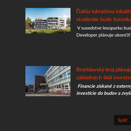
Ďalšía lukratívna lokali
studienke bude bytovka
V susedstve lesoparku bud
Developer plánuje ukončiť
Bratislavský kraj plánuj
základných škôl invest
Financie získané z extern
investície do budov a zvyš
Späť